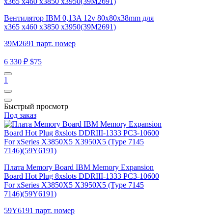
Вентилятор IBM 0,13A 12v 80x80x38mm для
x365 x460 x3850 x3950(39M2691)
39M2691 парт. номер
6 330 ₽
$75
1
Быстрый просмотр
Под заказ
Плата Memory Board IBM Memory Expansion
Board Hot Plug 8xslots DDRIII-1333 PC3-10600
For xSeries X3850X5 X3950X5 (Type 7145
7146)(59Y6191)
59Y6191 парт. номер