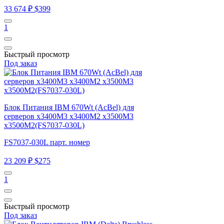
33 674 ₽
$399
1
Быстрый просмотр
Под заказ
Блок Питания IBM 670Wt (AcBel) для
серверов x3400M3 x3400M2 x3500M3
x3500M2(FS7037-030L)
FS7037-030L парт. номер
23 209 ₽
$275
1
Быстрый просмотр
Под заказ