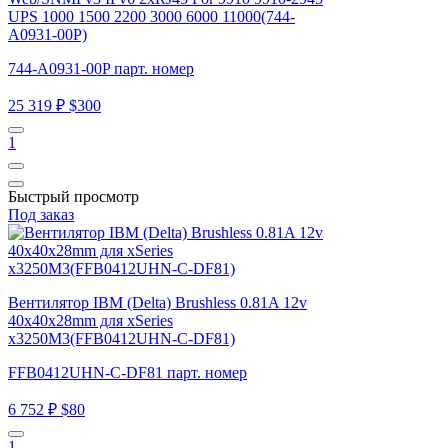
UPS 1000 1500 2200 3000 6000 11000(744-
A0931-00P)
744-A0931-00P парт. номер
25 319 ₽
$300
1
Быстрый просмотр
Под заказ
Вентилятор IBM (Delta) Brushless 0.81A 12v
40x40x28mm для xSeries
x3250M3(FFB0412UHN-C-DF81)
FFB0412UHN-C-DF81 парт. номер
6 752 ₽
$80
1