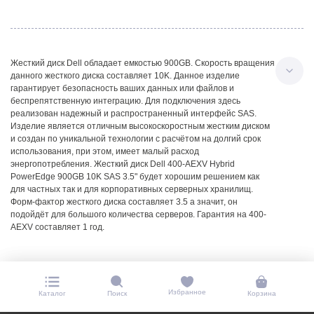
Жесткий диск Dell обладает емкостью 900GB. Скорость вращения
данного жесткого диска составляет 10K. Данное изделие
гарантирует безопасность ваших данных или файлов и
беспрепятственную интеграцию. Для подключения здесь
реализован надежный и распространенный интерфейс SAS.
Изделие является отличным высокоскоростным жестким диском
и создан по уникальной технологии с расчётом на долгий срок
использования, при этом, имеет малый расход
энергопотребления. Жесткий диск Dell 400-AEXV Hybrid
PowerEdge 900GB 10K SAS 3.5" будет хорошим решением как
для частных так и для корпоративных серверных хранилищ.
Форм-фактор жесткого диска составляет 3.5 а значит, он
подойдёт для большого количества серверов. Гарантия на 400-
AEXV составляет 1 год.
Избранное
Каталог
Поиск
Корзина