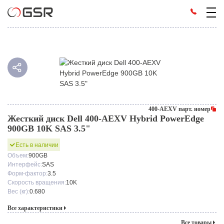
400-AEXV парт. номер
Жесткий диск Dell 400-AEXV Hybrid PowerEdge
900GB 10K SAS 3.5"
Есть в наличии
Объем:
900GB
Интерфейс:
SAS
Форм-фактор:
3.5
Скорость вращения:
10K
Вес (кг):
0.680
Все характеристики
Все товары