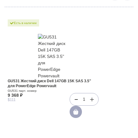
Есть в наличии
GU531 Жесткий диск Dell 147GB 15K SAS 3.5"
для PowerEdge Powervault
GU531 парт. номер
9 368 ₽
1
$111