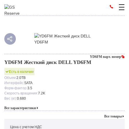
YD6FM парт. номер
YD6FM Жесткий диск DELL YD6FM
Есть в наличии
Объем:
2.0TB
Интерфейс:
SATA
Форм-фактор:
3.5
Скорость вращения:
7.2K
Вес (кг):
0.680
Все характеристики
Все товары
Цена с учетом НДС