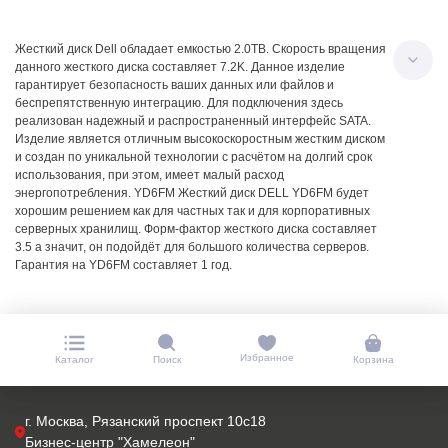
Жесткий диск Dell обладает емкостью 2.0TB. Скорость вращения
данного жесткого диска составляет 7.2K. Данное изделие
гарантирует безопасность ваших данных или файлов и
беспрепятственную интеграцию. Для подключения здесь
реализован надежный и распространенный интерфейс SATA.
Изделие является отличным высокоскоростным жестким диском
и создан по уникальной технологии с расчётом на долгий срок
использования, при этом, имеет малый расход
энергопотребления. YD6FM Жесткий диск DELL YD6FM будет
хорошим решением как для частных так и для корпоративных
серверных хранилищ. Форм-фактор жесткого диска составляет
3.5 а значит, он подойдёт для большого количества серверов.
Гарантия на YD6FM составляет 1 год.
Избранное
Каталог
Поиск
Корзина
г. Москва, Рязанский проспект 10с18
Бизнес-центр "Хамелеон"