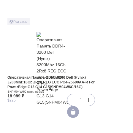
Под заказ
Оперативная Память DDR4-3200 Dell (Hynix)
3200Mhz 16Gb 2Rx8 REG ECC PC4-25600AA-R For
PowerEdge G13 G14 G15(SNPM04W6C/16G)
SNPM04W6C парт. номер
18 989 ₽
1
$225