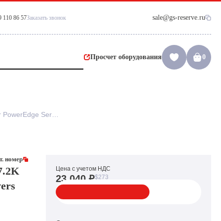
sale@gs-reserve.ru
9 110 86 57
Заказать звонок
Просчет оборудования
0
WWKG6 Жесткий диск Dell 4TB 7.2K 6Gb/s 3.5" SAS for PowerEdge Servers
. номер
7.2K
Цена с учетом НДС
23 040 ₽
$273
vers