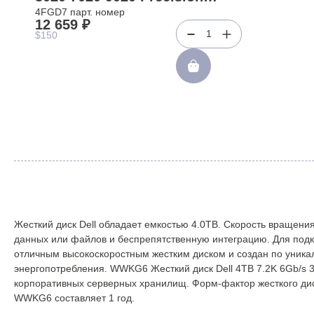
T1600(4FGD7)
4FGD7 парт. номер
12 659 ₽
1
$150
Жесткий диск Dell обладает емкостью 4.0TB. Скорость вращения
данных или файлов и беспрепятственную интеграцию. Для под
отличным высокоскоростным жестким диском и создан по уникал
энергопотребления. WWKG6 Жесткий диск Dell 4TB 7.2K 6Gb/s 3
корпоративных серверных хранилищ. Форм-фактор жесткого диска
WWKG6 составляет 1 год.