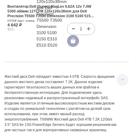
Вентилятор Dell (Sunon) MagLev 0,62A 12v 7.4W
5300 об/мин 127CFM 120x120x38mm для Dell
Precision T5500 T3500 Dimension 3100 5100 5150
E310 E510 E520 E521 OptiPlex 210L 320 330 360
H7058 парт. номер
4 642 ₽
380 520 620 740 755 760 780 GX520 GX620(H7058)
1
$55
Жесткий диск Dell обладает емкостью 4.0TB. Скорость вращения
данного жесткого диска составляет 7.2K. Данное изделие
гарантирует безопасность ваших данных или файлов и
беспрепятственную интеграцию. Для подключения здесь
реализован надежный и распространенный интерфейс SAS.
Изделие является отличным высокоскоростным жестким диском
и создан по уникальной технологии с расчётом на долгий срок
использования, при этом, имеет малый расход
энергопотребления. TX8WW Жесткий диск Dell 4TB 7.2K 12Gb/s
3.5" SAS for 13G PowerEdge Servers будет хорошим решением как
для частных так и для корпоративных серверных хранилищ.