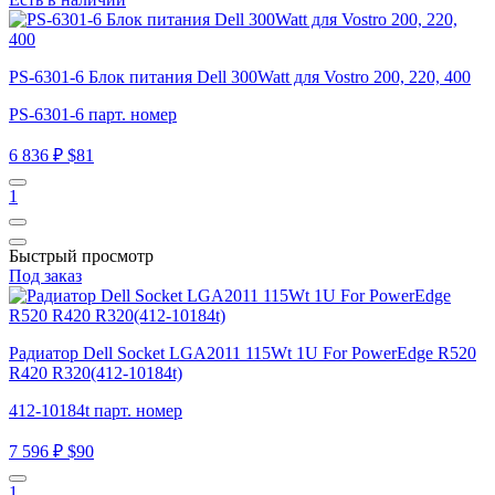
PS-6301-6 Блок питания Dell 300Watt для Vostro 200, 220, 400
PS-6301-6 парт. номер
6 836 ₽
$81
1
Быстрый просмотр
Под заказ
Радиатор Dell Socket LGA2011 115Wt 1U For PowerEdge R520
R420 R320(412-10184t)
412-10184t парт. номер
7 596 ₽
$90
1