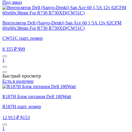
Под заказ
Вентилятор Dell (Sanyo-Denki) San Ace 60 1,5A 12v 62CFM
60x60x38mm For R730 R730XD(CW51C)
CW51C парт. номер
8 355 ₽
$99
1
Быстрый просмотр
Есть в наличии
R187H Блок питания Dell 180Watt
R187H парт. номер
12 913 ₽
$153
1