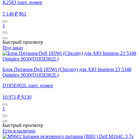
K2583 парт. номер
5 148 ₽
$61
1
Быстрый просмотр
Под заказ
Блок Питания Dell 185Wt (Chicony) для AIO Inspiron 23 5348
Optiplex 9030(D185E002L)
D185E002L парт. номер
10 971 ₽
$130
1
Быстрый просмотр
Есть в наличии