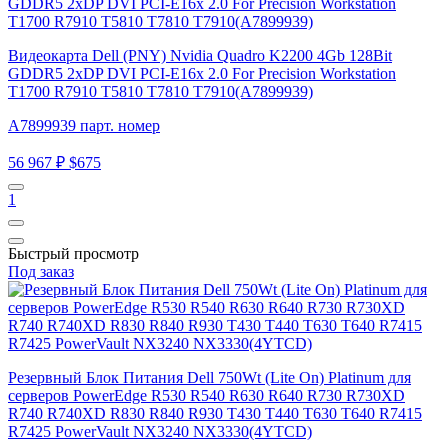
Видеокарта Dell (PNY) Nvidia Quadro K2200 4Gb 128Bit
GDDR5 2xDP DVI PCI-E16x 2.0 For Precision Workstation
T1700 R7910 T5810 T7810 T7910(A7899939)
A7899939 парт. номер
56 967 ₽
$675
1
Быстрый просмотр
Под заказ
Резервный Блок Питания Dell 750Wt (Lite On) Platinum для
серверов PowerEdge R530 R540 R630 R640 R730 R730XD
R740 R740XD R830 R840 R930 T430 T440 T630 T640 R7415
R7425 PowerVault NX3240 NX3330(4YTCD)