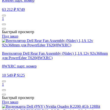
K649H парт. номер
63 212 ₽
$749
1
Быстрый просмотр
Под заказ
Вентилятор Dell Rear Fan Assembly (Nidec) 1,1A 12v 92x368mm
для PowerEdge T620(8WXRC)
8WXRC парт. номер
10 549 ₽
$125
1
Быстрый просмотр
Под заказ