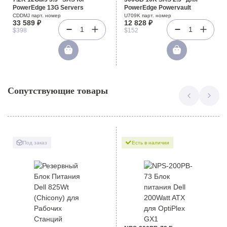
PowerEdge 13G Servers
PowerEdge Powervault
CDDMJ парт. номер
U709K парт. номер
33 589 ₽
12 828 ₽
1
1
$398
$152
Сопутствующие товары
Под заказ
Есть в наличии