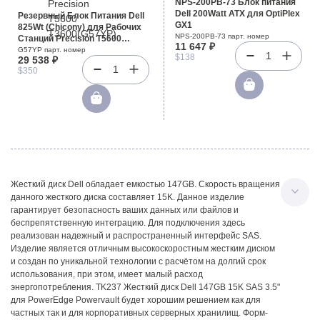
NPS-200PB-73 Блок питания
Dell 200Watt ATX для OptiPlex
Резервный Блок Питания Dell
GX1
825Wt (Chicony) для Рабочих
NPS-200PB-73 парт. номер
Станций Precision T5600
11 647 ₽
T3600(G57YP)
G57YP парт. номер
1
$138
29 538 ₽
1
$350
Жесткий диск Dell обладает емкостью 147GB. Скорость вращения
данного жесткого диска составляет 15K. Данное изделие
гарантирует безопасность ваших данных или файлов и
беспрепятственную интеграцию. Для подключения здесь
реализован надежный и распространенный интерфейс SAS.
Изделие является отличным высокоскоростным жестким диском
и создан по уникальной технологии с расчётом на долгий срок
использования, при этом, имеет малый расход
энергопотребления. TK237 Жесткий диск Dell 147GB 15K SAS 3.5"
для PowerEdge Powervault будет хорошим решением как для
частных так и для корпоративных серверных хранилищ. Форм-