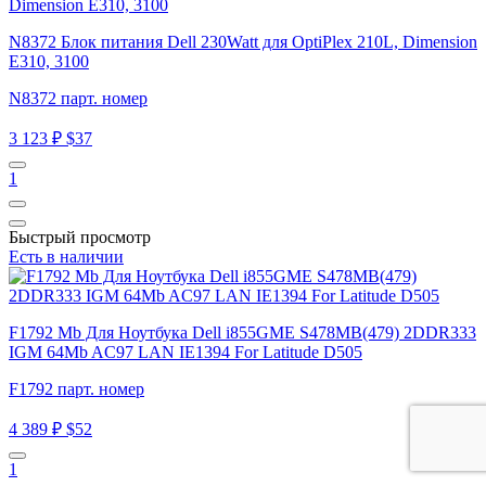
N8372 Блок питания Dell 230Watt для OptiPlex 210L, Dimension
E310, 3100
N8372 парт. номер
3 123 ₽
$37
1
Быстрый просмотр
Есть в наличии
F1792 Mb Для Ноутбука Dell i855GME S478MB(479) 2DDR333
IGM 64Mb AC97 LAN IE1394 For Latitude D505
F1792 парт. номер
4 389 ₽
$52
1