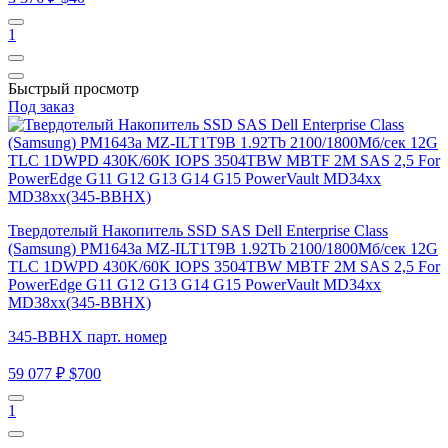
1
Быстрый просмотр
Под заказ
Твердотелый Накопитель SSD SAS Dell Enterprise Class
(Samsung) PM1643a MZ-ILT1T9B 1.92Tb 2100/1800Мб/сек 12G
TLC 1DWPD 430K/60K IOPS 3504TBW MBTF 2M SAS 2,5 For
PowerEdge G11 G12 G13 G14 G15 PowerVault MD34xx
MD38xx(345-BBHX)
345-BBHX парт. номер
59 077 ₽
$700
1