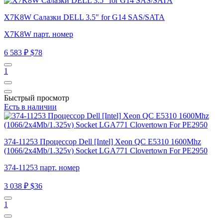
X7K8W Салазки DELL 3.5" for G14 SAS/SATA
X7K8W парт. номер
6 583 ₽
$78
1
Быстрый просмотр
Есть в наличии
374-11253 Процессор Dell [Intel] Xeon QC E5310 1600Mhz
(1066/2x4Mb/1.325v) Socket LGA771 Clovertown For PE2950
374-11253 парт. номер
3 038 ₽
$36
1