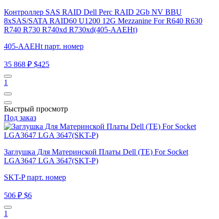
Контроллер SAS RAID Dell Perc RAID 2Gb NV BBU
8xSAS/SATA RAID60 U1200 12G Mezzanine For R640 R630
R740 R730 R740xd R730xd(405-AAEHt)
405-AAEHt парт. номер
35 868 ₽
$425
1
Быстрый просмотр
Под заказ
Заглушка Для Материнской Платы Dell (TE) For Socket
LGA3647 LGA 3647(SKT-P)
SKT-P парт. номер
506 ₽
$6
1