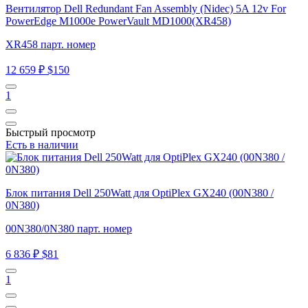
Вентилятор Dell Redundant Fan Assembly (Nidec) 5A 12v For
PowerEdge M1000e PowerVault MD1000(XR458)
XR458 парт. номер
12 659 ₽
$150
1
Быстрый просмотр
Есть в наличии
Блок питания Dell 250Watt для OptiPlex GX240 (00N380 /
0N380)
00N380/0N380 парт. номер
6 836 ₽
$81
1