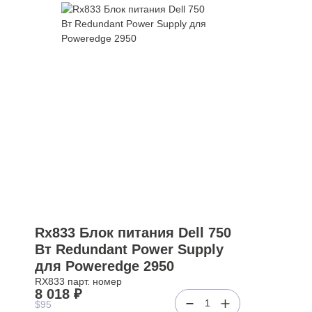
Rx833 Блок питания Dell 750
Вт Redundant Power Supply
для Poweredge 2950
RX833 парт. номер
8 018 ₽
1
$95