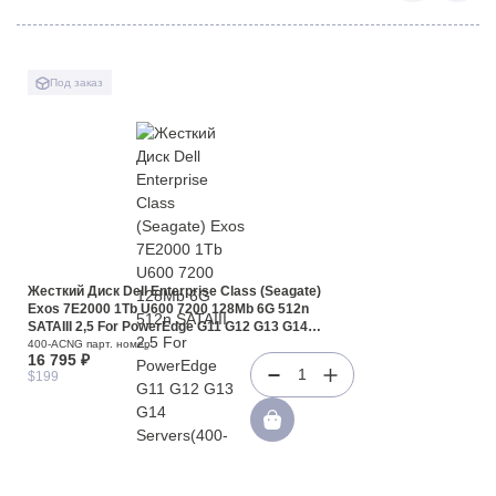
Под заказ
Жесткий Диск Dell Enterprise Class (Seagate)
Exos 7E2000 1Tb U600 7200 128Mb 6G 512n
SATAIII 2,5 For PowerEdge G11 G12 G13 G14
Servers(400-ACNG)
400-ACNG парт. номер
16 795 ₽
1
$199