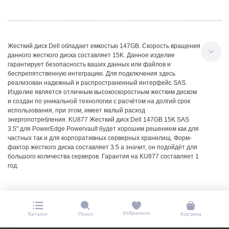
Жесткий диск Dell обладает емкостью 147GB. Скорость вращения
данного жесткого диска составляет 15K. Данное изделие
гарантирует безопасность ваших данных или файлов и
беспрепятственную интеграцию. Для подключения здесь
реализован надежный и распространенный интерфейс SAS.
Изделие является отличным высокоскоростным жестким диском
и создан по уникальной технологии с расчётом на долгий срок
использования, при этом, имеет малый расход
энергопотребления. KU877 Жесткий диск Dell 147GB 15K SAS
3.5" для PowerEdge Powervault будет хорошим решением как для
частных так и для корпоративных серверных хранилищ. Форм-
фактор жесткого диска составляет 3.5 а значит, он подойдёт для
большого количества серверов. Гарантия на KU877 составляет 1
год.
Избранное
Каталог
Поиск
Корзина