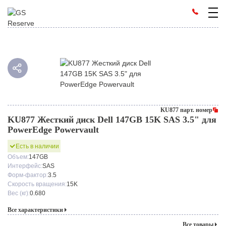
KU877 парт. номер
KU877 Жесткий диск Dell 147GB 15K SAS 3.5" для
PowerEdge Powervault
Есть в наличии
Объем:
147GB
Интерфейс:
SAS
Форм-фактор:
3.5
Скорость вращения:
15K
Вес (кг):
0.680
Все характеристики
Все товары