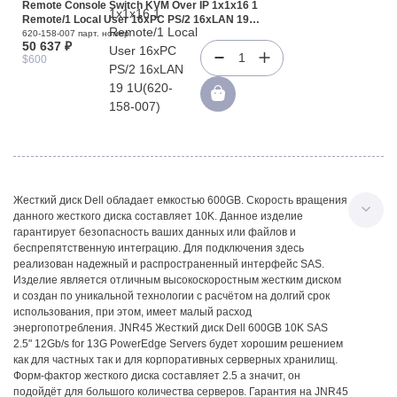
Remote Console Switch KVM Over IP 1x1x16 1
Remote/1 Local User 16хPC PS/2 16xLAN 19
1U(620-158-007)
620-158-007 парт. номер
50 637 ₽
1
$600
Жесткий диск Dell обладает емкостью 600GB. Скорость вращения
данного жесткого диска составляет 10K. Данное изделие
гарантирует безопасность ваших данных или файлов и
беспрепятственную интеграцию. Для подключения здесь
реализован надежный и распространенный интерфейс SAS.
Изделие является отличным высокоскоростным жестким диском
и создан по уникальной технологии с расчётом на долгий срок
использования, при этом, имеет малый расход
энергопотребления. JNR45 Жесткий диск Dell 600GB 10K SAS
2.5" 12Gb/s for 13G PowerEdge Servers будет хорошим решением
как для частных так и для корпоративных серверных хранилищ.
Форм-фактор жесткого диска составляет 2.5 а значит, он
подойдёт для большого количества серверов. Гарантия на JNR45