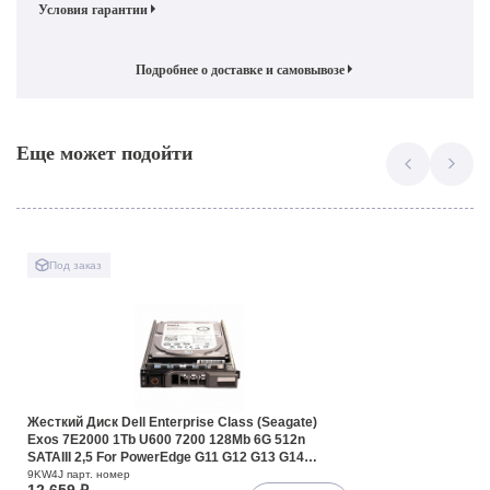
Условия гарантии
Подробнее о доставке и самовывозе
Еще может подойти
Под заказ
Жесткий Диск Dell Enterprise Class (Seagate)
Exos 7E2000 1Tb U600 7200 128Mb 6G 512n
SATAIII 2,5 For PowerEdge G11 G12 G13 G14
Servers(9KW4J)
9KW4J парт. номер
12 659 ₽