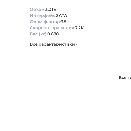
Объем:
3.0TB
Интерфейс:
SATA
Форм-фактор:
3.5
Скорость вращения:
7.2K
Вес (кг):
0.680
Все характеристики
Все 