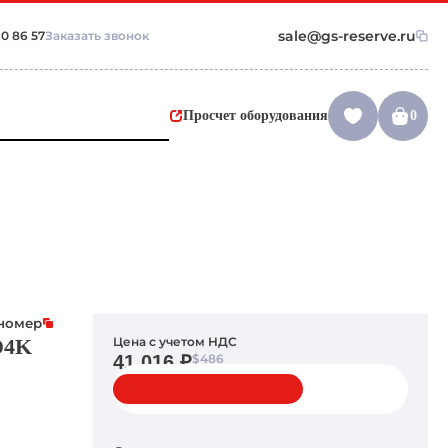
sale@gs-reserve.ru
10 86 57
Заказать звонок
Просчет оборудования
0
 номер
D4K
Цена с учетом НДС
41 016 ₽
$486