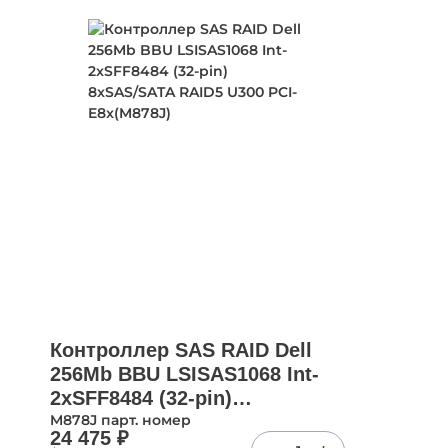
Контроллер SAS RAID Dell
256Mb BBU LSISAS1068 Int-
2xSFF8484 (32-pin)
8xSAS/SATA RAID5 U300 PCI-
M878J парт. номер
24 475 ₽
E8x(M878J)