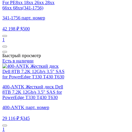
For PE8xx 18xx 26xx 28xx
66xx 68xx(341-1756)
341-1756 парт. номер
42 198 ₽
$500
1
Быстрый просмотр
Есть в наличии
400-ANTK Жесткий диск Dell
8TB 7.2K 12Gb/s 3.5" SAS for
PowerEdge T330 T430 T630
400-ANTK парт. номер
29 116 ₽
$345
1