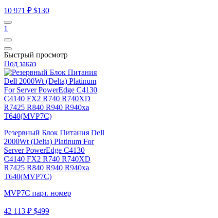
10 971 ₽
$130
1
Быстрый просмотр
Под заказ
Резервный Блок Питания Dell
2000Wt (Delta) Platinum For
Server PowerEdge C4130
C4140 FX2 R740 R740XD
R7425 R840 R940 R940xa
T640(MVP7C)
MVP7C парт. номер
42 113 ₽
$499