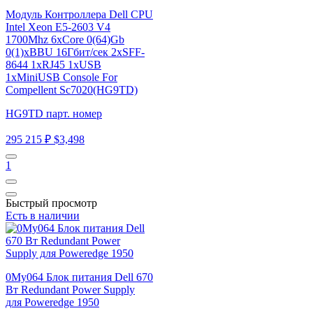
Модуль Контроллера Dell CPU
Intel Xeon E5-2603 V4
1700Mhz 6xCore 0(64)Gb
0(1)xBBU 16Гбит/сек 2xSFF-
8644 1xRJ45 1xUSB
1xMiniUSB Console For
Compellent Sc7020(HG9TD)
HG9TD парт. номер
295 215 ₽
$3,498
1
Быстрый просмотр
Есть в наличии
0My064 Блок питания Dell 670
Вт Redundant Power Supply
для Poweredge 1950