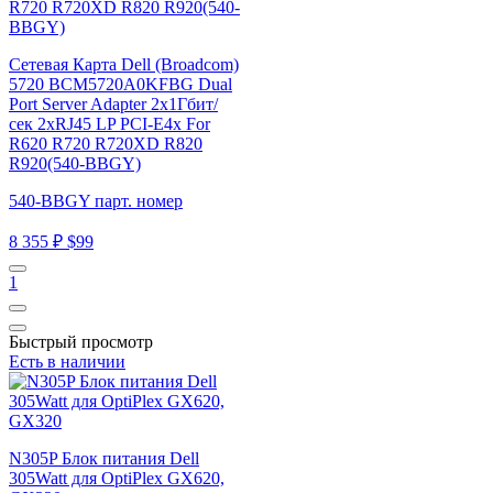
Сетевая Карта Dell (Broadcom)
5720 BCM5720A0KFBG Dual
Port Server Adapter 2x1Гбит/
сек 2xRJ45 LP PCI-E4x For
R620 R720 R720XD R820
R920(540-BBGY)
540-BBGY парт. номер
8 355 ₽
$99
1
Быстрый просмотр
Есть в наличии
N305P Блок питания Dell
305Watt для OptiPlex GX620,