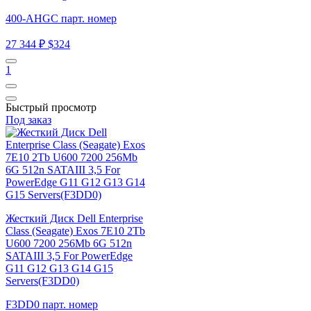
400-AHGC парт. номер
27 344 ₽
$324
1
Быстрый просмотр
Под заказ
Жесткий Диск Dell Enterprise
Class (Seagate) Exos 7E10 2Tb
U600 7200 256Mb 6G 512n
SATAIII 3,5 For PowerEdge
G11 G12 G13 G14 G15
Servers(F3DD0)
F3DD0 парт. номер