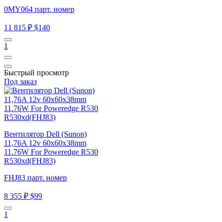
0MY064 парт. номер
11 815 ₽
$140
1
Быстрый просмотр
Под заказ
Вентилятор Dell (Sunon)
11,76A 12v 60x60x38mm
11.76W For Poweredge R530
R530xd(FHJ83)
FHJ83 парт. номер
8 355 ₽
$99
1