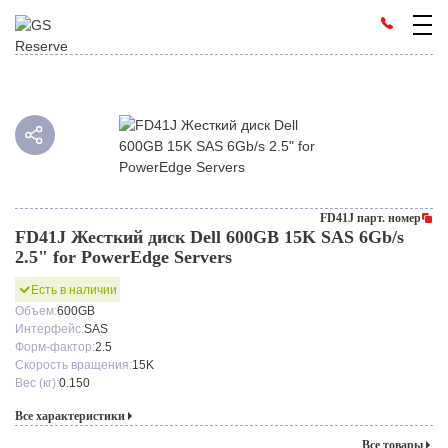
FD41J парт. номер
FD41J Жесткий диск Dell 600GB 15K SAS 6Gb/s
2.5" for PowerEdge Servers
Есть в наличии
Объем:
600GB
Интерфейс:
SAS
Форм-фактор:
2.5
Скорость вращения:
15K
Вес (кг):
0.150
Все характеристики
Все товары