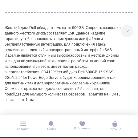
Жесткий диск Dell обладает емкостью 600GB. Скорость вращения
данного жесткого диска составляет 15K. Данное изделие
гарантирует безопасность ваших данных или файлов и
беспрепятственную интеграцию. Для подключения здесь
реализован надежный и распространенный интерфейс SAS.
Изделие является отличным высокоскоростным жестким диском
и создан по уникальной технологии с расчётом на долгий срок
использования, при этом, имеет малый расход
энергопотребления. FD41J Жесткий диск Dell 600GB 15K SAS
6Gb/s 2.5" for PowerEdge Servers будет хорошим решением как
для частных так и для корпоративных серверных хранилищ.
Форм-фактор жесткого диска составляет 2.5 а значит, он
подойдёт для большого количества серверов. Гарантия на FD41J
составляет 1 год.
Избранное
Каталог
Поиск
Корзина