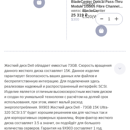
BladeCenter Optical Pass-Thru
Module 1Gbit/s Fibre Channel
For TotalStorage DS400
W8R3C парт. номер
25 319 ₽
BladeCenter LS20(W8R3C)
1
$300
Жесткий диск Dell обладает емкостью 73GB. Скорость вращения
данного жесткого диска составляет 15K. Данное изделие
гарантирует безопасность ваших данных или файлов и
беспрепятственную интеграцию. Для подключения здесь
реализован надежный и распространенный интерфейс SCSI.
Изделие является отличным высокоскоростным жестким диском
и создан по уникальной технологии с расчётом на долгий срок
использования, при этом, имеет малый расход
энергопотребления. 9X903 Жесткий диск Dell - 73GB 15K Ultra-
320 SCSI 3.5" будет хорошим решением как для частных так и
для корпоративных серверных хранилищ. Форм-фактор жесткого
диска составляет 3.5 а значит, он подойдёт для большого
количества серверов. Гарантия на 9X903 составляет 1 год.