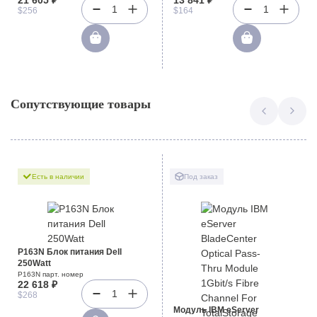
1
1
$256
$164
Сопутствующие товары
Есть в наличии
Под заказ
P163N Блок питания Dell
250Watt
P163N парт. номер
22 618 ₽
1
$268
Модуль IBM eServer