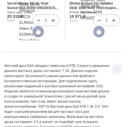
ServerWorks GC-SL Dual
(Delta) Bronze For Optiplex
Socket 604 4DDR UW320SCSI
3040 3046 5040 7040 Insipron
U100 2PCI-X/RisersI 2SCSI
3600 3650 3656 Vostro 3268
J3014 парт. номер
D7GX8 парт. номер
25 319 ₽
10 971 ₽
2LAN1000 Video E-ATX 533Mhz
3650(D7GX8)
1
1
$300
$130
For PowerEdge 1750(J3014)
Жесткий диск Dell обладает емкостью 6.0TB. Скорость вращения
данного жесткого диска составляет 7.2K. Данное изделие
гарантирует безопасность ваших данных или файлов и
беспрепятственную интеграцию. Для подключения здесь
реализован надежный и распространенный интерфейс SAS.
Изделие является отличным высокоскоростным жестким диском
и создан по уникальной технологии с расчётом на долгий срок
использования, при этом, имеет малый расход
энергопотребления. 5WT78 Жесткий диск Dell 6TB 7.2K 3.5" SAS
будет хорошим решением как для частных так и для
корпоративных серверных хранилищ. Форм-фактор жесткого
диска составляет 3.5 а значит, он подойдёт для большого