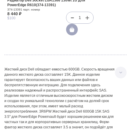
Радиатор Dell Socket LGA1366 130Wt 1U Для
PowerEdge R610(374-13391)
374-13391 парт. номер
8 440 ₽
1
$100
Жесткий диск Dell обладает емкостью 600GB. Скорость вращения
данного жесткого диска составляет 15K. Данное изделие
гарантирует безопасность ваших данных или файлов и
беспрепятственную интеграцию. Для подключения здесь
реализован надежный и распространенный интерфейс SAS.
Изделие является отличным высокоскоростным жестким диском
и создан по уникальной технологии с расчётом на долгий срок
использования, при этом, имеет малый расход
энергопотребления. 3R6PW Жесткий диск Dell 600GB 15K SAS
3.5" для PowerEdge Powervault будет хорошим решением как для
частных так и для корпоративных серверных хранилищ. Форм-
фактор жесткого диска составляет 3.5 а значит, он подойдёт для