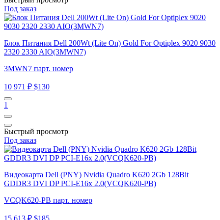
Под заказ
Блок Питания Dell 200Wt (Lite On) Gold For Optiplex 9020 9030
2320 2330 AIO(3MWN7)
3MWN7 парт. номер
10 971 ₽
$130
1
Быстрый просмотр
Под заказ
Видеокарта Dell (PNY) Nvidia Quadro K620 2Gb 128Bit
GDDR3 DVI DP PCI-E16x 2.0(VCQK620-PB)
VCQK620-PB парт. номер
15 613 ₽
$185