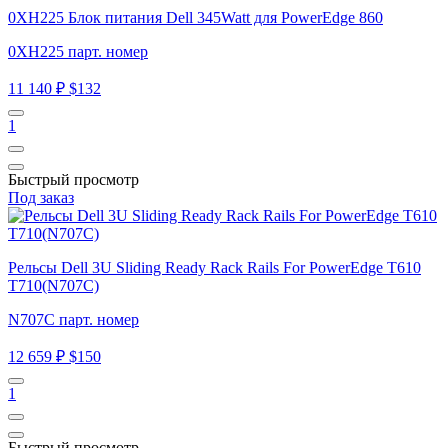
0XH225 Блок питания Dell 345Watt для PowerEdge 860
0XH225 парт. номер
11 140 ₽
$132
1
Быстрый просмотр
Под заказ
Рельсы Dell 3U Sliding Ready Rack Rails For PowerEdge T610
T710(N707C)
N707C парт. номер
12 659 ₽
$150
1
Быстрый просмотр