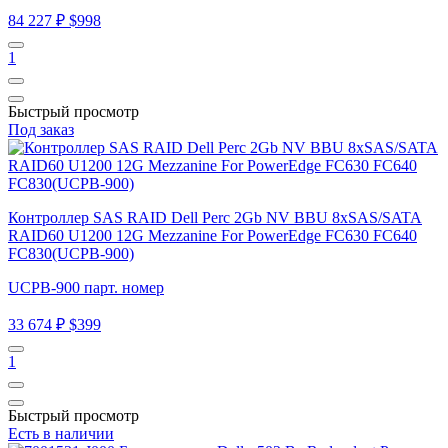
84 227 ₽
$998
1
Быстрый просмотр
Под заказ
Контроллер SAS RAID Dell Perc 2Gb NV BBU 8xSAS/SATA
RAID60 U1200 12G Mezzanine For PowerEdge FC630 FC640
FC830(UCPB-900)
UCPB-900 парт. номер
33 674 ₽
$399
1
Быстрый просмотр
Есть в наличии