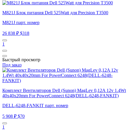
M821J Блок питания Dell 525Watt для Precision T3500
M821J парт. номер
26 838 ₽
$318
1
Быстрый просмотр
Под заказ
Комплект Вентиляторов Dell (Sunon) MagLev 0,12A 12v 1.4Wt
40x40x20mm For PowerConnect 6248(DELL-6248-FANKIT)
DELL-6248-FANKIT парт. номер
5 908 ₽
$70
1