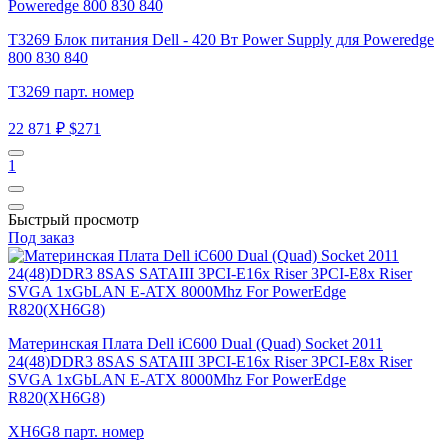
T3269 Блок питания Dell - 420 Вт Power Supply для Poweredge
800 830 840
T3269 парт. номер
22 871 ₽
$271
1
Быстрый просмотр
Под заказ
Материнская Плата Dell iC600 Dual (Quad) Socket 2011
24(48)DDR3 8SAS SATAIII 3PCI-E16x Riser 3PCI-E8x Riser
SVGA 1xGbLAN E-ATX 8000Mhz For PowerEdge
R820(XH6G8)
XH6G8 парт. номер