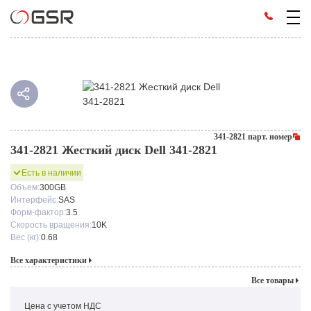
341-2821 парт. номер
341-2821 Жесткий диск Dell 341-2821
Есть в наличии
Объем:
300GB
Интерфейс:
SAS
Форм-фактор:
3.5
Скорость вращения:
10K
Вес (кг):
0.68
Все характеристики
Все товары
Цена с учетом НДС