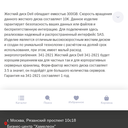
Жесткий диск Dell обладает емкостью 300GB. Скорость вращения
данного жесткого диска составляет 10K. Данное изделие
гарантирует безопасность ваших данных или файлов и
беспрепятственную интеграцию. Для подключения здесь
реализован надежный и распространенный интерфейс SAS.
Изделие является отличным высокоскоростным жестким диском
и создан по уникальной технологии с расчётом на долгий срок
использования, при этом, имеет малый расход
энергопотребления. 341-2821 Жесткий диск Dell 341-2821 будет
хорошим решением как для частных так и для корпоративных
серверных хранилищ. Форм-фактор жесткого диска составляет
3.5 а значит, он подойдёт для большого количества серверов.
Гарантия на 341-2821 составляет 1 год.
Избранное
Каталог
Поиск
Корзина
г. Москва, Рязанский проспект 10с18
Бизнес-центр "Хамелеон"