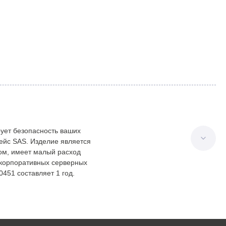
рует безопасность ваших
ейс SAS. Изделие является
том, имеет малый расход
я корпоративных серверных
0451 составляет 1 год.