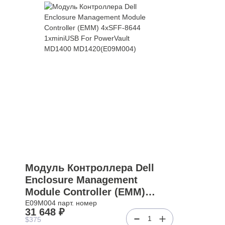
Модуль Контроллера Dell
Enclosure Management
Module Controller (EMM)
4xSFF-8644 1xminiUSB For
E09M004 парт. номер
31 648 ₽
PowerVault MD1400
1
$375