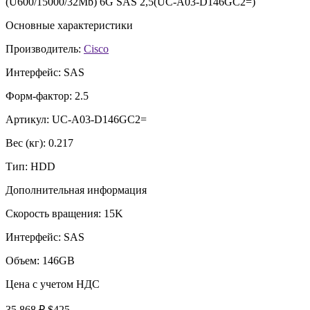
(U600/15000/32Mb) 6G SAS 2,5(UC-A03-D146GC2=)
Основные характеристики
Производитель:
Cisco
Интерфейс:
SAS
Форм-фактор:
2.5
Артикул:
UC-A03-D146GC2=
Вес (кг):
0.217
Тип:
HDD
Дополнительная информация
Скорость вращения:
15K
Интерфейс:
SAS
Объем:
146GB
Цена с учетом НДС
35 868 ₽
$425