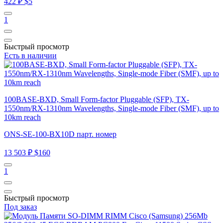
422 ₽
$5
1
Быстрый просмотр
Есть в наличии
100BASE-BXD, Small Form-factor Pluggable (SFP), TX-
1550nm/RX-1310nm Wavelengths, Single-mode Fiber (SMF), up to
10km reach
ONS-SE-100-BX10D парт. номер
13 503 ₽
$160
1
Быстрый просмотр
Под заказ