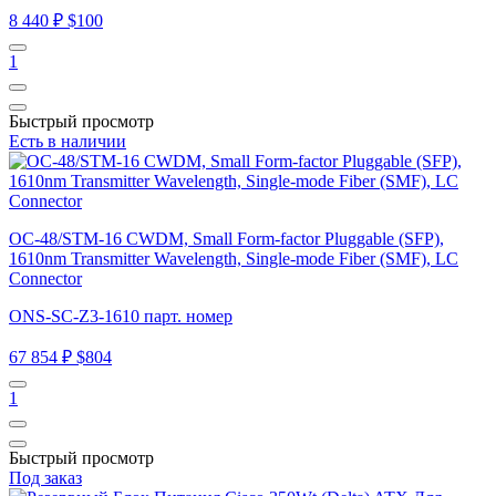
8 440 ₽
$100
1
Быстрый просмотр
Есть в наличии
OC-48/STM-16 CWDM, Small Form-factor Pluggable (SFP),
1610nm Transmitter Wavelength, Single-mode Fiber (SMF), LC
Connector
ONS-SC-Z3-1610 парт. номер
67 854 ₽
$804
1
Быстрый просмотр
Под заказ