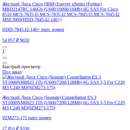
Жесткий Диск Cisco (IBM) Eserver xSeries (Fujitsu)
MBD2147RC 146Gb (U600/10000/16Mb) 6G SAS For Cisco
8510 MCS-7835-I3 MCS-7835-I2 MCS-7845-I3 MCS-7845-I2
MSE3000(HDD-7845-I2-146=)
HDD-7845-I2-146= парт. номер
54 857 ₽
$650
1
Быстрый просмотр
Под заказ
Жесткий Диск Cisco (Seagate) Constellation ES.3
ST1000NM0023 1Tb (U600/7200/128Mb) 6G SAS 3,5 For C220
M3 C240 M3(9ZM273-175)
9ZM273-175 парт. номер
27 851 ₽
$330