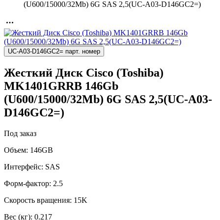
(U600/15000/32Mb) 6G SAS 2,5(UC-A03-D146GC2=)
UC-A03-D146GC2= парт. номер
Жесткий Диск Cisco (Toshiba)
MK1401GRRB 146Gb
(U600/15000/32Mb) 6G SAS 2,5(UC-A03-
D146GC2=)
Под заказ
Объем:
146GB
Интерфейс:
SAS
Форм-фактор:
2.5
Скорость вращения:
15K
Вес (кг):
0.217