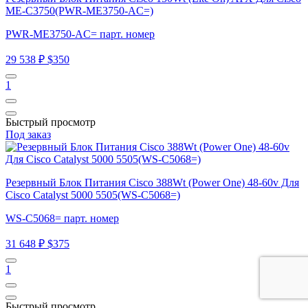
ME-C3750(PWR-ME3750-AC=)
PWR-ME3750-AC= парт. номер
29 538 ₽
$350
1
Быстрый просмотр
Под заказ
Резервный Блок Питания Cisco 388Wt (Power One) 48-60v Для
Cisco Catalyst 5000 5505(WS-C5068=)
WS-C5068= парт. номер
31 648 ₽
$375
1
Быстрый просмотр