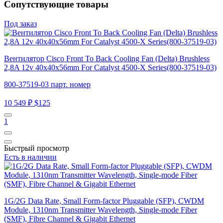
Сопутствующие товары
Под заказ
Вентилятор Cisco Front To Back Cooling Fan (Delta) Brushless
2,8A 12v 40x40x56mm For Catalyst 4500-X Series(800-37519-03)
800-37519-03 парт. номер
10 549 ₽
$125
1
Быстрый просмотр
Есть в наличии
1G/2G Data Rate, Small Form-factor Pluggable (SFP), CWDM
Module, 1310nm Transmitter Wavelength, Single-mode Fiber
(SMF), Fibre Channel & Gigabit Ethernet