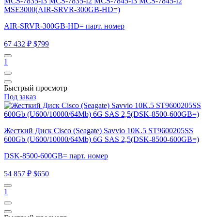
MCS-7835-I3 MCS-7835-I2 MCS-7845-I3 MCS-7845-I2
MSE3000(AIR-SRVR-300GB-HD=)
AIR-SRVR-300GB-HD= парт. номер
67 432 ₽
$799
1
Быстрый просмотр
Под заказ
Жесткий Диск Cisco (Seagate) Savvio 10K.5 ST9600205SS
600Gb (U600/10000/64Mb) 6G SAS 2,5(DSK-8500-600GB=)
DSK-8500-600GB= парт. номер
54 857 ₽
$650
1