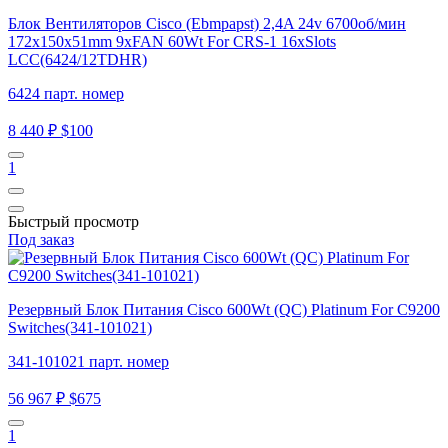
Блок Вентиляторов Cisco (Ebmpapst) 2,4A 24v 6700об/мин
172x150x51mm 9xFAN 60Wt For CRS-1 16xSlots
LCC(6424/12TDHR)
6424 парт. номер
8 440 ₽
$100
1
Быстрый просмотр
Под заказ
Резервный Блок Питания Cisco 600Wt (QC) Platinum For C9200
Switches(341-101021)
341-101021 парт. номер
56 967 ₽
$675
1