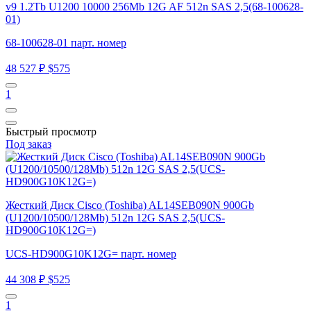
v9 1.2Tb U1200 10000 256Mb 12G AF 512n SAS 2,5(68-100628-
01)
68-100628-01 парт. номер
48 527 ₽
$575
1
Быстрый просмотр
Под заказ
Жесткий Диск Cisco (Toshiba) AL14SEB090N 900Gb
(U1200/10500/128Mb) 512n 12G SAS 2,5(UCS-
HD900G10K12G=)
UCS-HD900G10K12G= парт. номер
44 308 ₽
$525
1