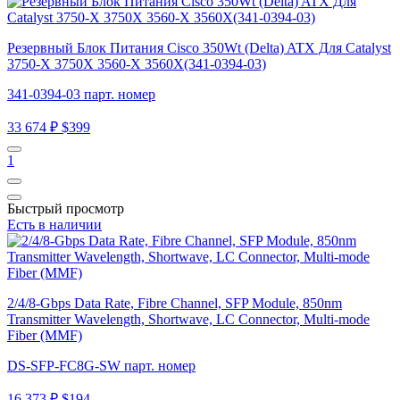
Резервный Блок Питания Cisco 350Wt (Delta) ATX Для Catalyst
3750-X 3750X 3560-X 3560X(341-0394-03)
341-0394-03 парт. номер
33 674 ₽
$399
1
Быстрый просмотр
Есть в наличии
2/4/8-Gbps Data Rate, Fibre Channel, SFP Module, 850nm
Transmitter Wavelength, Shortwave, LC Connector, Multi-mode
Fiber (MMF)
DS-SFP-FC8G-SW парт. номер
16 373 ₽
$194