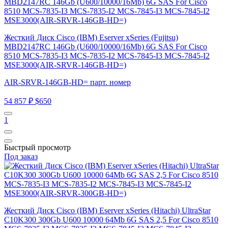
Жесткий Диск Cisco (IBM) Eserver xSeries (Fujitsu)
MBD2147RC 146Gb (U600/10000/16Mb) 6G SAS For Cisco
8510 MCS-7835-I3 MCS-7835-I2 MCS-7845-I3 MCS-7845-I2
MSE3000(AIR-SRVR-146GB-HD=)
AIR-SRVR-146GB-HD= парт. номер
54 857 ₽
$650
1
Быстрый просмотр
Под заказ
Жесткий Диск Cisco (IBM) Eserver xSeries (Hitachi) UltraStar
C10K300 300Gb U600 10000 64Mb 6G SAS 2,5 For Cisco 8510