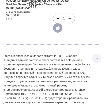
Резервный Блок Питания Cisco 400Wt (Delta)
Gold For Nexus 2200 Series Chassis N2K-
C2200(341-0375)
341-0375 парт. номер
37 556 ₽
1
$445
Жесткий диск Cisco обладает емкостью 1.8TB. Скорость
вращения данного жесткого диска составляет 10К. Данное
изделие гарантирует безопасность ваших данных или файлов и
беспрепятственную интеграцию. Для подключения здесь
реализован надежный и распространенный интерфейс SAS.
Изделие является отличным высокоскоростным жестким диском
и создан по уникальной технологии с расчётом на долгий срок
использования, при этом, имеет малый расход
энергопотребления. Жесткий Диск Cisco (Seagate) Enterprise
Performance 10K HDD v9 1.8Tb U1200 10000 256Mb 12G AF
512e/4Kn SAS 2,5(58-100141-01) будет хорошим решением как
для частных так и для корпоративных серверных хранилищ.