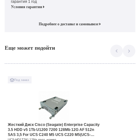
гарантия 1 год
Условия гарантии
Подробнее о доставке и самовывозе
Еще может подойти
Под заказ
Жесткий Диск Cisco (Seagate) Enterprise Capacity
3.5 HDD v5 1Tb U1200 7200 128Mb 12G AF 512n
SAS 3,5 For UCS C240 M5 UCS C220 M5(UCS-
HD1T7KL12N=)
UCS-HD1T7KL12N= парт. номер