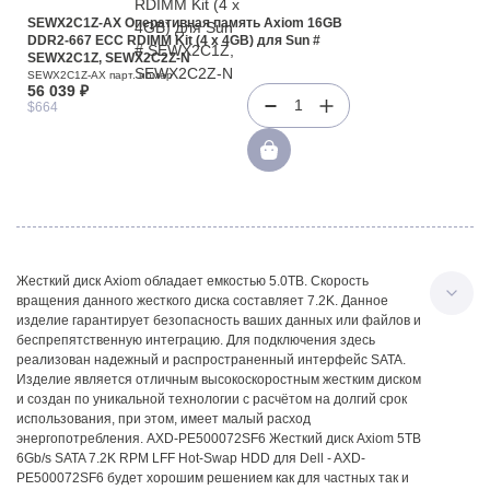
SEWX2C1Z-AX Оперативная память Axiom 16GB
DDR2-667 ECC RDIMM Kit (4 x 4GB) для Sun #
SEWX2C1Z, SEWX2C2Z-N
SEWX2C1Z-AX парт. номер
56 039 ₽
1
$664
Жесткий диск Axiom обладает емкостью 5.0TB. Скорость
вращения данного жесткого диска составляет 7.2K. Данное
изделие гарантирует безопасность ваших данных или файлов и
беспрепятственную интеграцию. Для подключения здесь
реализован надежный и распространенный интерфейс SATA.
Изделие является отличным высокоскоростным жестким диском
и создан по уникальной технологии с расчётом на долгий срок
использования, при этом, имеет малый расход
энергопотребления. AXD-PE500072SF6 Жесткий диск Axiom 5TB
6Gb/s SATA 7.2K RPM LFF Hot-Swap HDD для Dell - AXD-
PE500072SF6 будет хорошим решением как для частных так и