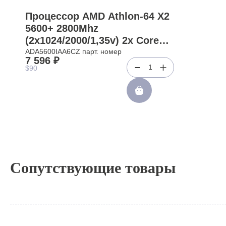
Процессор AMD Athlon-64 X2
5600+ 2800Mhz
(2x1024/2000/1,35v) 2x Core
Socket AM2
ADA5600IAA6CZ парт. номер
7 596 ₽
Windsor(ADA5600IAA6CZ)
1
$90
Сопутствующие товары