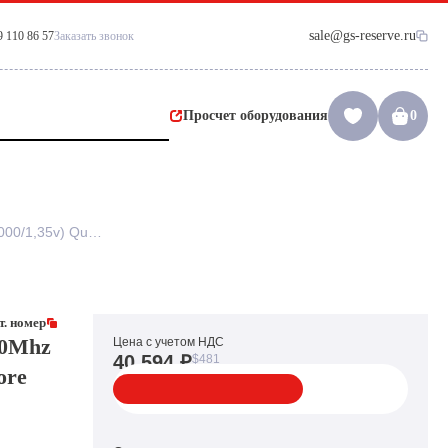
sale@gs-reserve.ru
9 110 86 57
Заказать звонок
Просчет оборудования
0
Процессор AMD Opteron 2380 2500Mhz (4x512/L3-6Mb/2000/1,35v) Quad Core Socket F Shanghai(AACQC)
. номер
00Mhz
Цена с учетом НДС
40 594 ₽
$481
ore