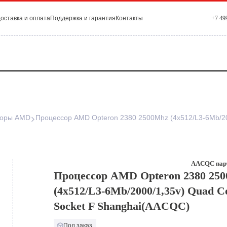
оставка и оплата
Поддержка и гарантия
Контакты
+7 49
соры AMD
AACQC парт
Процессор AMD Opteron 2380 25
(4x512/L3-6Mb/2000/1,35v) Quad C
Socket F Shanghai(AACQC)
Под заказ