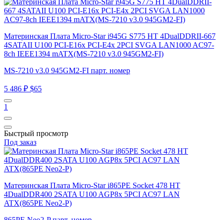
Материнская Плата Micro-Star i945G S775 HT 4DualDDRII-667
4SATAII U100 PCI-E16x PCI-E4x 2PCI SVGA LAN1000 AC97-
8ch IEEE1394 mATX(MS-7210 v3.0 945GM2-FI)
MS-7210 v3.0 945GM2-FI парт. номер
5 486 ₽
$65
1
Быстрый просмотр
Под заказ
Материнская Плата Micro-Star i865PE Socket 478 HT
4DualDDR400 2SATA U100 AGP8x 5PCI AC97 LAN
ATX(865PE Neo2-P)
865PE Neo2-P парт. номер