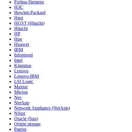
Fujitsu-Siemens
H3C
Hewlett-Packard
Hgst
HGST (Hitachi)
Hitachi
HP
Hpe
Huawei
IBM
Infortrend
Intel
Kingston
Lenovo
Lenovo-IBM
LSI Logic
Maxtor
Micron
Nec
NetApp
Network Appliance (NetApp)
NStor
Oracle (Sun)
Origin storage
Patriot