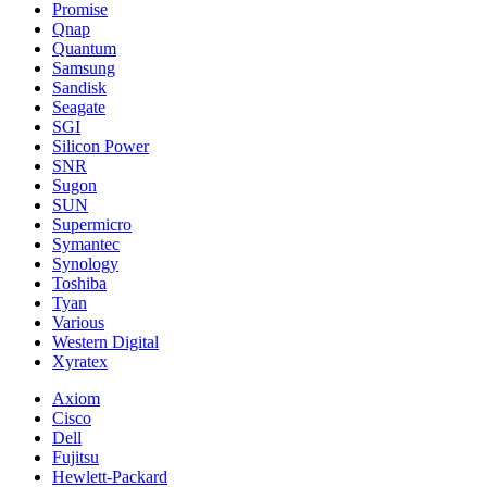
Promise
Qnap
Quantum
Samsung
Sandisk
Seagate
SGI
Silicon Power
SNR
Sugon
SUN
Supermicro
Symantec
Synology
Toshiba
Tyan
Various
Western Digital
Xyratex
Axiom
Cisco
Dell
Fujitsu
Hewlett-Packard