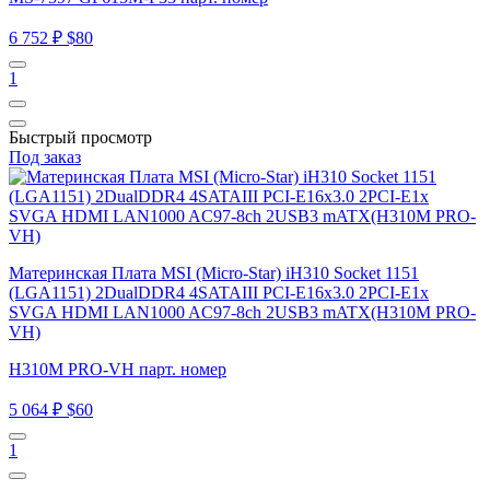
6 752 ₽
$80
1
Быстрый просмотр
Под заказ
Материнская Плата MSI (Micro-Star) iH310 Socket 1151
(LGA1151) 2DualDDR4 4SATAIII PCI-E16x3.0 2PCI-E1x
SVGA HDMI LAN1000 AC97-8ch 2USB3 mATX(H310M PRO-
VH)
H310M PRO-VH парт. номер
5 064 ₽
$60
1