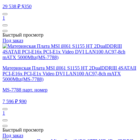
29 538 ₽
$350
1
Быстрый просмотр
Под заказ
Материнская Плата MSI iH61 S1155 HT 2DualDDRIII 4SATAII
PCI-E16x PCI-E1x Video DVI LAN100 AC97-8ch mATX
5000Mhz(MS-7788)
MS-7788 парт. номер
7 596 ₽
$90
1
Быстрый просмотр
Под заказ