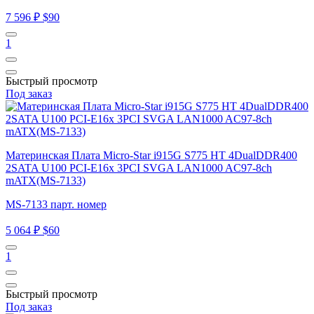
7 596 ₽
$90
1
Быстрый просмотр
Под заказ
Материнская Плата Micro-Star i915G S775 HT 4DualDDR400
2SATA U100 PCI-E16x 3PCI SVGA LAN1000 AC97-8ch
mATX(MS-7133)
MS-7133 парт. номер
5 064 ₽
$60
1
Быстрый просмотр
Под заказ