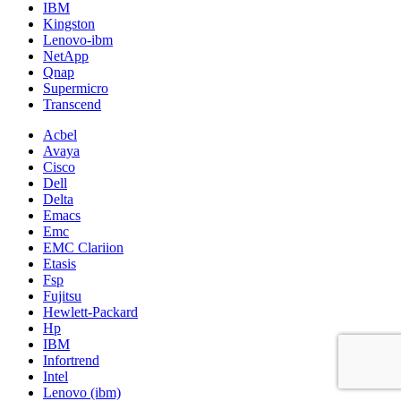
IBM
Kingston
Lenovo-ibm
NetApp
Qnap
Supermicro
Transcend
Acbel
Avaya
Cisco
Dell
Delta
Emacs
Emc
EMC Clariion
Etasis
Fsp
Fujitsu
Hewlett-Packard
Hp
IBM
Infortrend
Intel
Lenovo (ibm)