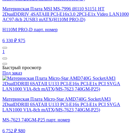
Материнская Плата MSI MS-7996 iH110 S1151 HT
2DualDDRIV 4SATAIII PCI-E16x3.0 2PCI-E1x Video LAN1000
AC97-8ch 2USB3 mATX(H110M PRO-D)
H110M PRO-D парт. номер
6 330 ₽
$75
1
Быстрый просмотр
Под заказ
Материнская Плата Micro-Star AMD740G SocketAM3
2DualDDRIII 6SATAII U133 PCI-E16x PCI-E1x PCI SVGA
LAN1000 VIA-8ch mATX(MS-7623 740GM-P25)
MS-7623 740GM-P25 парт. номер
6 752 ₽
$80