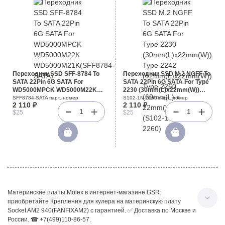
Переходник SSD SFF-8784 To
Переходник SSD M.2 NGFF To
SATA 22Pin 6G SATA For
SATA 22Pin 6G SATA For Type
WD5000MPCK WD5000M22K
2230 (30mm(L)x22mm(W))
WD5000M21K(SFF8784-SATA)
Type 2242
SFF8784-SATA парт. номер
S102-1N-2260 парт. номер
2 110 ₽
2 110 ₽
(42mm(L)x22mm(W)) Type
1
1
$25
$25
2260 (60mm(L) x 22mm(W))
(S102-1N-2260)
Материнские платы Molex в интернет-магазине GSR:
приобретайте Крепления для кулера на материнскую плату
Socket AM2 940(FANFIXAM2) с гарантией. ✅ Доставка по Москве и
России. ☎ +7(499)110-86-57.