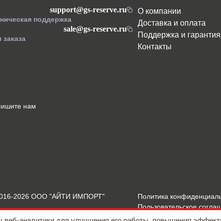
support@gs-reserve.ru
О компании
хническая поддержка
Доставка и оплата
sale@gs-reserve.ru
Поддержка и гарантия
 заказа
Контакты
пишите нам
2016-2026 ООО "АЙТИ ИМПОРТ"
Политика конфиденциал
Пользовательское согла
Подробнее о Cookies
ы веб-аналитики для улучшения его работы, повышения эффект