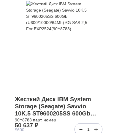
Жесткий Диск IBM System
Storage (Seagate) Savvio
10K.5 ST9600205SS 600Gb
(U600/10000/64Mb) 6G SAS 2,5
90Y8783 парт. номер
50 637 ₽
For EXP2524(90Y8783)
1
$600