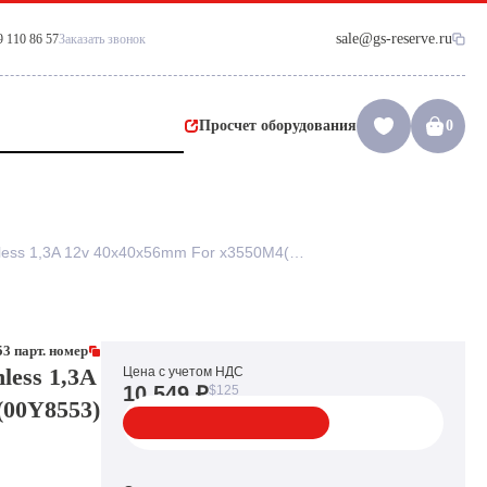
sale@gs-reserve.ru
9 110 86 57
Заказать звонок
Просчет оборудования
0
Вентилятор IBM (Delta) Brushless 1,3A 12v 40x40x56mm For x3550M4(00Y8553)
3 парт. номер
less 1,3A
Цена с учетом НДС
10 549 ₽
$125
(00Y8553)