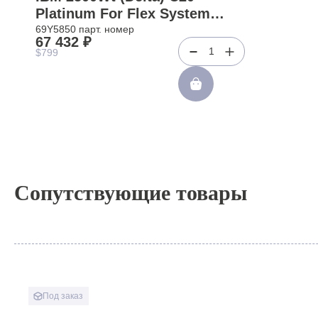
Platinum For Flex System
Enterprise Chassis 7893 8721
69Y5850 парт. номер
67 432 ₽
8724(69Y5850)
1
$799
Сопутствующие товары
Под заказ