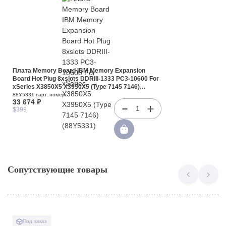
Плата Memory Board IBM Memory Expansion
Board Hot Plug 8xslots DDRIII-1333 PC3-10600 For
xSeries X3850X5 X3950X5 (Type 7145 7146)
(88Y5331)
88Y5331 парт. номер
33 674 ₽
1
$399
Сопутствующие товары
Под заказ