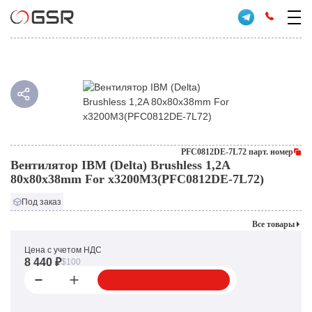
PFC0812DE-7L72 парт. номер
Вентилятор IBM (Delta) Brushless 1,2A
80x80x38mm For x3200M3(PFC0812DE-7L72)
Под заказ
Все товары
Цена с учетом НДС
8 440 ₽
$100