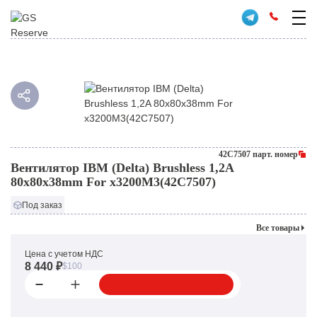
42C7507 парт. номер
Вентилятор IBM (Delta) Brushless 1,2A
80x80x38mm For x3200M3(42C7507)
Под заказ
Все товары
Цена с учетом НДС
8 440 ₽
$100