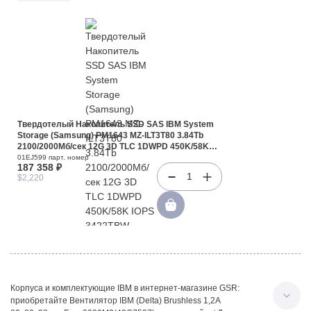
Твердотелый Накопитель SSD SAS IBM System
Storage (Samsung) PM1643 MZ-ILT3T80 3.84Tb
2100/2000Мб/сек 12G 3D TLC 1DWPD 450K/58K
IOPS 3422TBW MBTF 2M SAS 2,5 For Storwize
01EJ599 парт. номер
187 358 ₽
V5000 Gen1(01EJ599)
1
$2,220
Корпуса и комплектующие IBM в интернет-магазине GSR:
приобретайте Вентилятор IBM (Delta) Brushless 1,2A