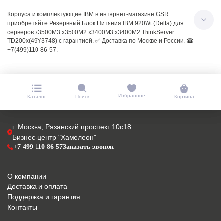
Корпуса и комплектующие IBM в интернет-магазине GSR:
приобретайте Резервный Блок Питания IBM 920Wt (Delta) для
серверов x3500M3 x3500M2 x3400M3 x3400M2 ThinkServer
TD200x(49Y3748) с гарантией. ✅ Доставка по Москве и России. ☎
+7(499)110-86-57.
Избранное
Каталог
Поиск
Корзина
г. Москва, Рязанский проспект 10с18
Бизнес-центр "Хамелеон"
+7 499 110 86 57
Заказать звонок
О компании
Доставка и оплата
Поддержка и гарантия
Контакты