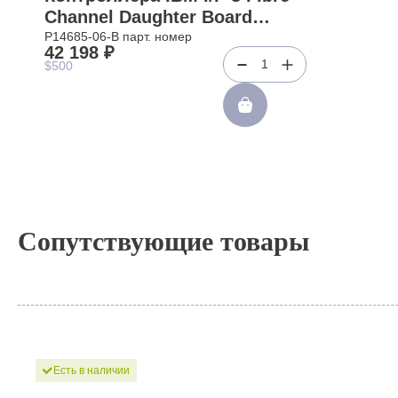
Channel Daughter Board
2xSFP For I/F-3 DS3400
P14685-06-B парт. номер
42 198 ₽
DS3200 EXP3000 SGI IS220
1
$500
Sun StorageTek 2540(P14685-
06-B)
Сопутствующие товары
Есть в наличии