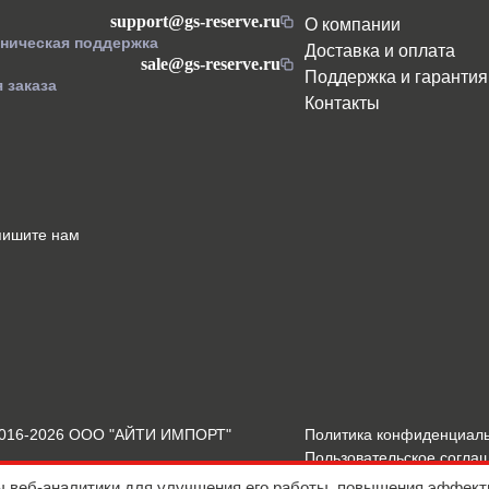
support@gs-reserve.ru
О компании
хническая поддержка
Доставка и оплата
sale@gs-reserve.ru
Поддержка и гарантия
 заказа
Контакты
пишите нам
2016-2026 ООО "АЙТИ ИМПОРТ"
Политика конфиденциал
Пользовательское согла
Подробнее о Cookies
ы веб-аналитики для улучшения его работы, повышения эффект