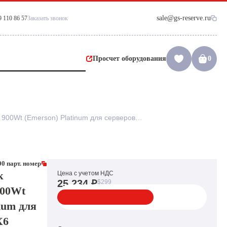
sale@gs-reserve.ru
9 110 86 57
Заказать звонок
Просчет оборудования
0
Резервный Блок Питания IBM 900Wt (Emerson) Platinum для серверов x3950X6 x3850X6 x3750M4 x3650M4 x3630M4 x3550M4 x3500M4 x3300M4 iDataPlex dx360M4(7001606-J000)
0 парт. номер
к
Цена с учетом НДС
25 234 ₽
$299
900Wt
num для
X6