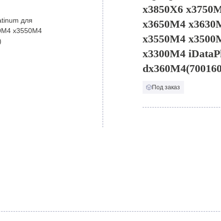
x3850X6 x3750
x3650M4 x3630
x3550M4 x3500
x3300M4 iDataP
dx360M4(700160
Под заказ