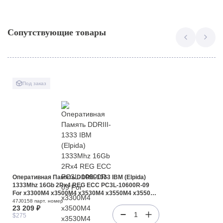
Сопутствующие товары
Под заказ
Оперативная Память DDRIII-1333 IBM (Elpida)
1333Mhz 16Gb 2Rx4 REG ECC PC3L-10600R-09
For x3300M4 x3500M4 x3530M4 x3550M4 x3550M3
x3630M4 x3650M4 x3650M3 x3690X5 x3750M4
47J0158 парт. номер
23 209 ₽
x3850X5 x3950X5 iDataPlex dx360M4 dx360M3
1
$275
Flex System x220(47J0158)