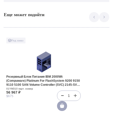
Еще может подойти
Под заказ
Резервный Блок Питания IBM 2000Wt
(Compuware) Platinum For FlashSystem 9200 9150
9110 5100 SAN Volume Controller (SVC) 2145-SV2
Storwise V7000 G3(01YM310)
01YM310 парт. номер
56 967 ₽
1
$675