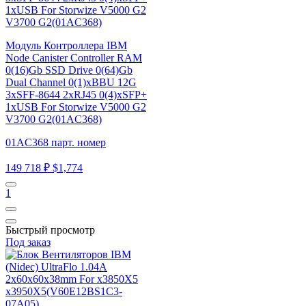
Модуль Контроллера IBM
Node Canister Controller RAM
0(16)Gb SSD Drive 0(64)Gb
Dual Channel 0(1)xBBU 12G
3xSFF-8644 2xRJ45 0(4)xSFP+
1xUSB For Storwize V5000 G2
V3700 G2(01AC368)
01AC368 парт. номер
149 718 ₽
$1,774
1
Быстрый просмотр
Под заказ