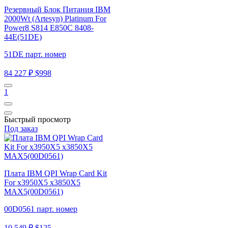
Резервный Блок Питания IBM
2000Wt (Artesyn) Platinum For
Power8 S814 E850C 8408-
44E(51DE)
51DE парт. номер
84 227 ₽
$998
1
Быстрый просмотр
Под заказ
Плата IBM QPI Wrap Card Kit
For x3950X5 x3850X5
MAX5(00D0561)
00D0561 парт. номер
10 549 ₽
$125