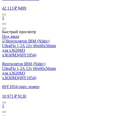
42 113 ₽
$499
1
Быстрый просмотр
Под заказ
Вентилятор IBM (Nidec)
UltraFlo 1,2A 12v 60x60x56mm
для x3620M3
x3630M3(69Y1054)
69Y1054 парт. номер
10 971 ₽
$130
1