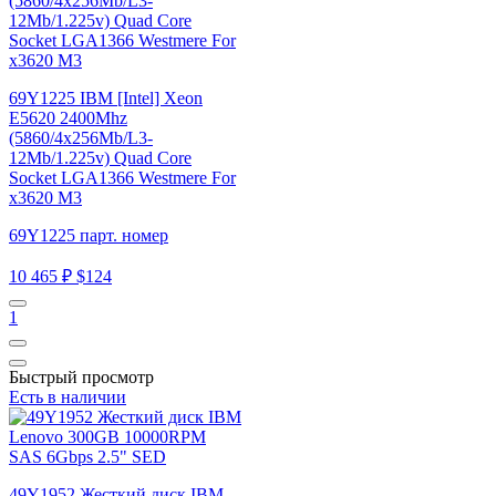
69Y1225 IBM [Intel] Xeon
E5620 2400Mhz
(5860/4x256Mb/L3-
12Mb/1.225v) Quad Core
Socket LGA1366 Westmere For
x3620 M3
69Y1225 парт. номер
10 465 ₽
$124
1
Быстрый просмотр
Есть в наличии
49Y1952 Жесткий диск IBM