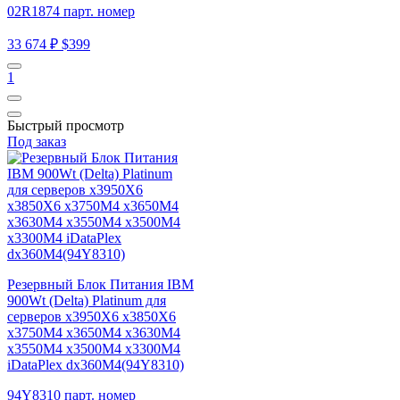
02R1874 парт. номер
33 674 ₽
$399
1
Быстрый просмотр
Под заказ
Резервный Блок Питания IBM
900Wt (Delta) Platinum для
серверов x3950X6 x3850X6
x3750M4 x3650M4 x3630M4
x3550M4 x3500M4 x3300M4
iDataPlex dx360M4(94Y8310)
94Y8310 парт. номер