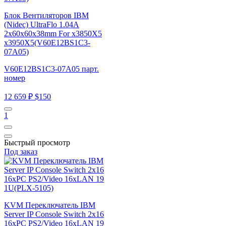
Блок Вентиляторов IBM
(Nidec) UltraFlo 1.04A
2x60x60x38mm For x3850X5
x3950X5(V60E12BS1C3-
07A05)
V60E12BS1C3-07A05 парт.
номер
12 659 ₽
$150
1
Быстрый просмотр
Под заказ
KVM Переключатель IBM
Server IP Console Switch 2x16
16хPC PS2/Video 16xLAN 19