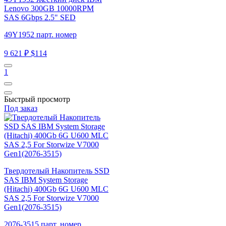
Lenovo 300GB 10000RPM
SAS 6Gbps 2.5" SED
49Y1952 парт. номер
9 621 ₽
$114
1
Быстрый просмотр
Под заказ
Твердотелый Накопитель SSD
SAS IBM System Storage
(Hitachi) 400Gb 6G U600 MLC
SAS 2,5 For Storwize V7000
Gen1(2076-3515)
2076-3515 парт. номер