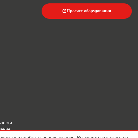
Просчет оборудования
ьности
шение
ивности и удобства использования. Вы можете согласиться