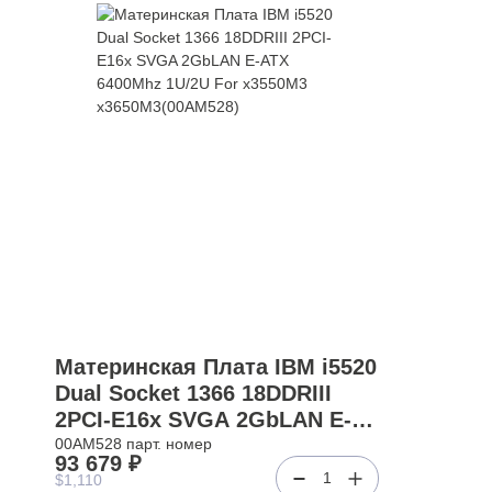
Материнская Плата IBM i5520
Dual Socket 1366 18DDRIII
2PCI-E16x SVGA 2GbLAN E-
ATX 6400Mhz 1U/2U For
00AM528 парт. номер
93 679 ₽
x3550M3 x3650M3(00AM528)
1
$1,110