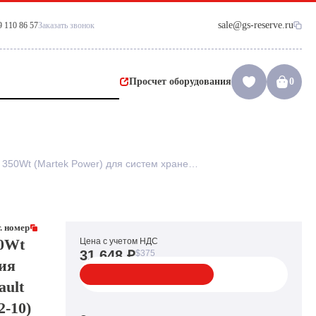
sale@gs-reserve.ru
9 110 86 57
Заказать звонок
Просчет оборудования
0
Резервный Блок Питания IBM 350Wt (Martek Power) для систем хранения IBM TS3310 3576-L5B Dell PowerVault ML6000 Quantum L500 i500(3-02742-10)
. номер
0Wt
Цена с учетом НДС
31 648 ₽
$375
ния
ault
2-10)