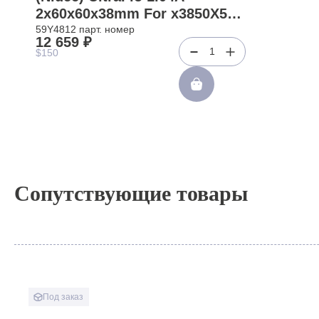
2x60x60x38mm For x3850X5
x3950X5(59Y4812)
59Y4812 парт. номер
12 659 ₽
1
$150
Сопутствующие товары
Под заказ