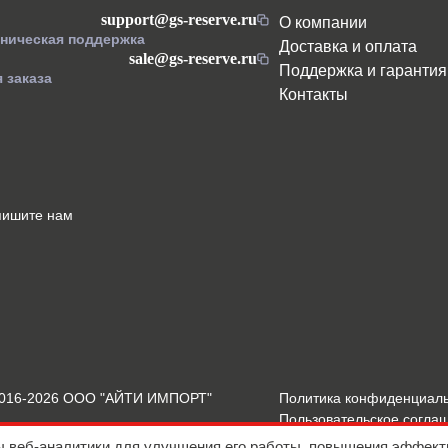
support@gs-reserve.ru
О компании
хническая поддержка
Доставка и оплата
sale@gs-reserve.ru
Поддержка и гарантия
 заказа
Контакты
пишите нам
2016-2026 ООО "АЙТИ ИМПОРТ"
Политика конфиденциал
Пользовательское согла
Подробнее о Cookies
ы веб-аналитики для улучшения его работы, повышения эффект