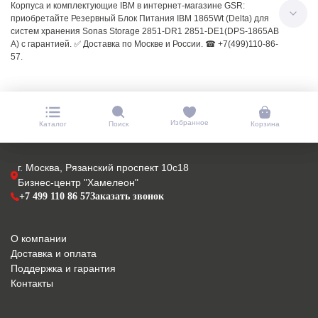
Корпуса и комплектующие IBM в интернет-магазине GSR:
приобретайте Резервный Блок Питания IBM 1865Wt (Delta) для
систем хранения Sonas Storage 2851-DR1 2851-DE1(DPS-1865AB
A) с гарантией. ✅ Доставка по Москве и России. ☎ +7(499)110-86-
57.
Избранное
Каталог
Поиск
Корзина
г. Москва, Рязанский проспект 10с18
Бизнес-центр "Хамелеон"
+7 499 110 86 57
Заказать звонок
О компании
Доставка и оплата
Поддержка и гарантия
Контакты