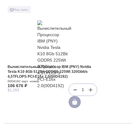
Под заказ
Вычислительный Процессор IBM (PNY) Nvidia
Tesla K10 8Gb 512Bit GDDR5 225Wt 320Gbit/s
4,5TFLOPS PCI-E16x 2.0(00D4192)
00D4192 парт. номер
106 676 ₽
1
$1,264