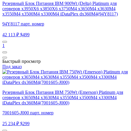
Резервный Блок Питания IBM 900Wt (Delta) Platinum для
серверов x3950X6 x3850X6 x3750M4 x3650M4 x3630M4
x3550M4 x3500M4 x3300M4 iDataPlex dx360M4(94Y8117)
94Y8117 парт. номер
42 113 ₽
$499
1
Быстрый просмотр
Под заказ
Резервный Блок Питания IBM 750Wt (Emerson) Platinum для
серверов x3650M4 x3630M4 x3550M4 x3500M4 x3300M4
iDataPlex dx360M4(7001605-J000)
7001605-J000 парт. номер
25 234 ₽
$299