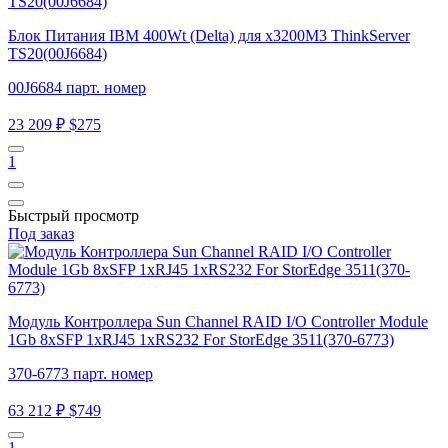
Блок Питания IBM 400Wt (Delta) для x3200M3 ThinkServer
TS20(00J6684)
00J6684 парт. номер
23 209 ₽
$275
1
Быстрый просмотр
Под заказ
Модуль Контроллера Sun Channel RAID I/O Controller Module
1Gb 8xSFP 1xRJ45 1xRS232 For StorEdge 3511(370-6773)
370-6773 парт. номер
63 212 ₽
$749
1