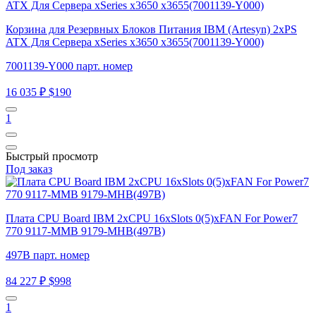
Корзина для Резервных Блоков Питания IBM (Artesyn) 2xPS
ATX Для Сервера xSeries x3650 x3655(7001139-Y000)
7001139-Y000 парт. номер
16 035 ₽
$190
1
Быстрый просмотр
Под заказ
Плата CPU Board IBM 2xCPU 16xSlots 0(5)xFAN For Power7
770 9117-MMB 9179-MHB(497B)
497B парт. номер
84 227 ₽
$998
1