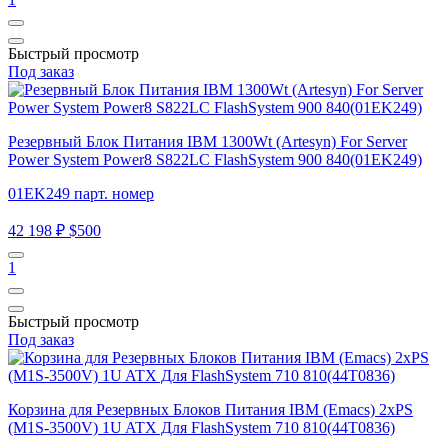
Быстрый просмотр
Под заказ
Резервный Блок Питания IBM 1300Wt (Artesyn) For Server
Power System Power8 S822LC FlashSystem 900 840(01EK249)
01EK249 парт. номер
42 198 ₽
$500
1
Быстрый просмотр
Под заказ
Корзина для Резервных Блоков Питания IBM (Emacs) 2xPS
(M1S-3500V) 1U ATX Для FlashSystem 710 810(44T0836)