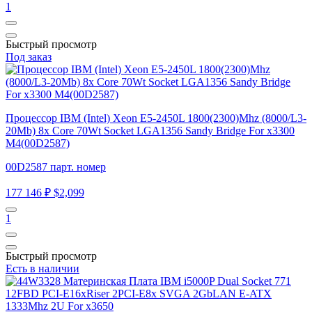
1
Быстрый просмотр
Под заказ
Процессор IBM (Intel) Xeon E5-2450L 1800(2300)Mhz (8000/L3-
20Mb) 8x Core 70Wt Socket LGA1356 Sandy Bridge For x3300
M4(00D2587)
00D2587 парт. номер
177 146 ₽
$2,099
1
Быстрый просмотр
Есть в наличии