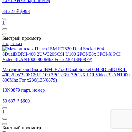
2076-AHF3 парт. номер
84 227 ₽
$998
1
Быстрый просмотр
Под заказ
Материнская Плата IBM iE7520 Dual Socket 604 8DualDDRII-
400 2UW320SCSI U100 2PCI-E8x 3PCI-X PCI Video 3LAN1000
800Mhz For x236(13N0879)
13N0879 парт. номер
50 637 ₽
$600
1
Быстрый просмотр