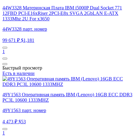
44W3328 Материнская Плата IBM i5000P Dual Socket 771
12FBD PCI-E16xRiser 2PCI-E8x SVGA 2GbLAN E-ATX
1333Mhz 2U For x3650
44W3328 парт. номер
99 671 ₽
$1,181
1
Быстрый просмотр
Есть в наличии
49Y1563 Оперативная память IBM (Lenovo) 16GB ECC DDR3
PC3L 10600 1333MHZ
49Y1563 парт. номер
4 473 ₽
$53
1