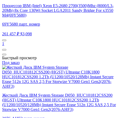
Процессор IBM (Intel) Xeon E5-2680 2700(3500)Mhz (8000/L3-
20Mb) 8x Core 130Wt Socket LGA2011 Sandy Bridge For x3550
M4(69Y5680)
69Y5680 парт. номер
261 457 ₽
$3,098
1
Быстрый просмотр
Под заказ
Жесткий Диск IBM System Storage D050_HUC101812CSS200
(HGST) Ultrastar C10K1800 HUC101812CSS200 1.2Tb
(U1200/10520/128Mb) Instant Secure Erase 512n 12G SAS 2,5 For
Storwize V7000 Gen1 Gen2(2076-AHF3)