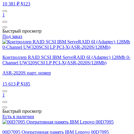
10 381 ₽
$123
1
Быстрый просмотр
Под заказ
Контроллер RAID SCSI IBM ServeRAID 6I (Adaptec) 128Mb 0-
Channel UW320SCSI LP PCI-X(ASR-2020S/128Mb)
ASR-2020S парт. номер
15 613 ₽
$185
1
Быстрый просмотр
Есть в наличии
00D7095 Оперативная память IBM Lenovo 00D7095