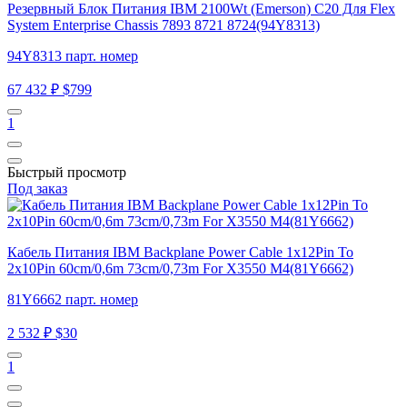
Резервный Блок Питания IBM 2100Wt (Emerson) C20 Для Flex
System Enterprise Chassis 7893 8721 8724(94Y8313)
94Y8313 парт. номер
67 432 ₽
$799
1
Быстрый просмотр
Под заказ
Кабель Питания IBM Backplane Power Cable 1x12Pin To
2x10Pin 60cm/0,6m 73cm/0,73m For X3550 M4(81Y6662)
81Y6662 парт. номер
2 532 ₽
$30
1