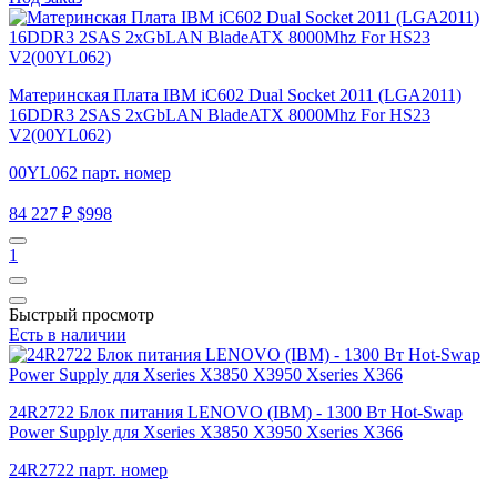
Материнская Плата IBM iC602 Dual Socket 2011 (LGA2011)
16DDR3 2SAS 2xGbLAN BladeATX 8000Mhz For HS23
V2(00YL062)
00YL062 парт. номер
84 227 ₽
$998
1
Быстрый просмотр
Есть в наличии
24R2722 Блок питания LENOVO (IBM) - 1300 Вт Hot-Swap
Power Supply для Xseries X3850 X3950 Xseries X366
24R2722 парт. номер