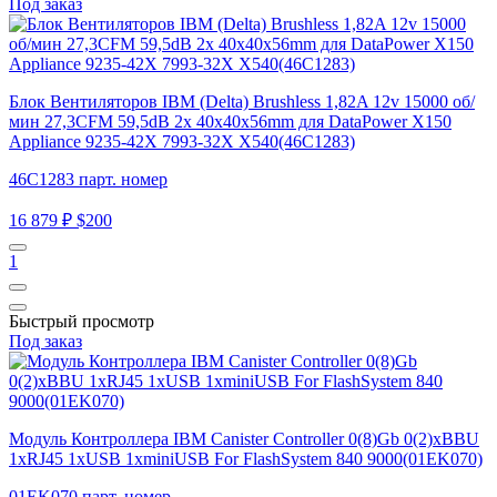
Под заказ
Блок Вентиляторов IBM (Delta) Brushless 1,82A 12v 15000 об/
мин 27,3CFM 59,5dB 2x 40x40x56mm для DataPower X150
Appliance 9235-42X 7993-32X X540(46C1283)
46C1283 парт. номер
16 879 ₽
$200
1
Быстрый просмотр
Под заказ
Модуль Контроллера IBM Canister Controller 0(8)Gb 0(2)xBBU
1xRJ45 1xUSB 1xminiUSB For FlashSystem 840 9000(01EK070)
01EK070 парт. номер