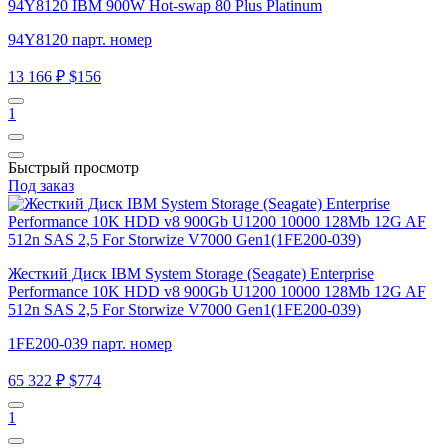
94Y8120 IBM 900W Hot-swap 80 Plus Platinum
94Y8120 парт. номер
13 166 ₽
$156
1
Быстрый просмотр
Под заказ
Жесткий Диск IBM System Storage (Seagate) Enterprise
Performance 10K HDD v8 900Gb U1200 10000 128Mb 12G AF
512n SAS 2,5 For Storwize V7000 Gen1(1FE200-039)
1FE200-039 парт. номер
65 322 ₽
$774
1