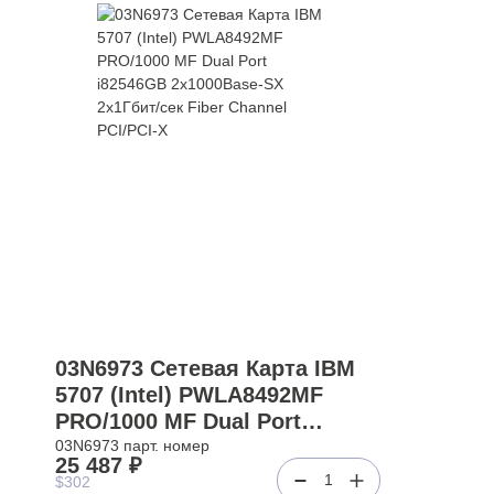
03N6973 Сетевая Карта IBM
5707 (Intel) PWLA8492MF
PRO/1000 MF Dual Port
i82546GB 2x1000Base-SX
03N6973 парт. номер
25 487 ₽
2x1Гбит/сек Fiber Channel
1
$302