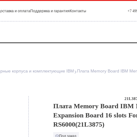
оставка и оплата
Поддержка и гарантия
Контакты
+7 49
рные корпуса и комплектующие IBM
21L387
Плата Memory Board IBM
Expansion Board 16 slots Fo
RS6000(21L3875)
Под заказ