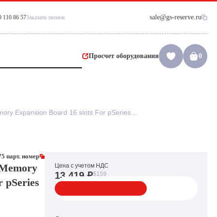
sale@gs-reserve.ru
9 110 86 57
Заказать звонок
Просчет оборудования
0
Плата Memory Board IBM Memory Expansion Board 16 slots For pSeries RS6000(21L3875)
5 парт. номер
 Memory
Цена с учетом НДС
13 419 ₽
$159
r pSeries