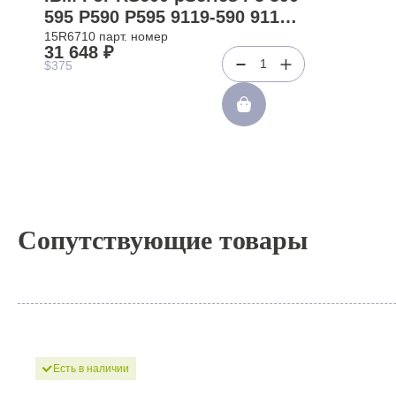
595 P590 P595 9119-590 9119-
595 9406-595 9118-575 9119-
15R6710 парт. номер
31 648 ₽
FHA(15R6710)
1
$375
Сопутствующие товары
Есть в наличии