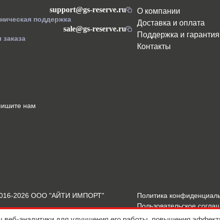
support@gs-reserve.ru
О компании
хническая поддержка
Доставка и оплата
sale@gs-reserve.ru
Поддержка и гарантия
 заказа
Контакты
пишите нам
2016-2026 ООО "АЙТИ ИМПОРТ"
Политика конфиденциал
Пользовательское согла
Подробнее о Cookies
ы веб-аналитики для улучшения его работы, повышения эффект