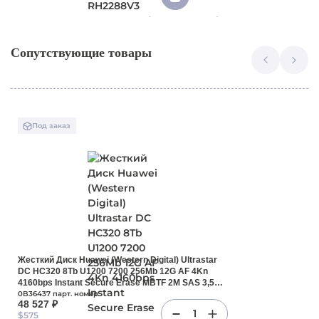
Сопутствующие товары
Под заказ
Жесткий Диск Huawei (Western Digital) Ultrastar
DC HC320 8Tb U1200 7200 256Mb 12G AF 4Kn
4160bps Instant Secure Erase MBTF 2M SAS 3,5
For OceanStor 5300V5 5300V3 5500V5 5500V3
0B36437 парт. номер
48 527 ₽
5600V5 5600V3 5800V5 5800V3 6800V5 6800V3
1
$575
6900V5 6900V3(0B36437)