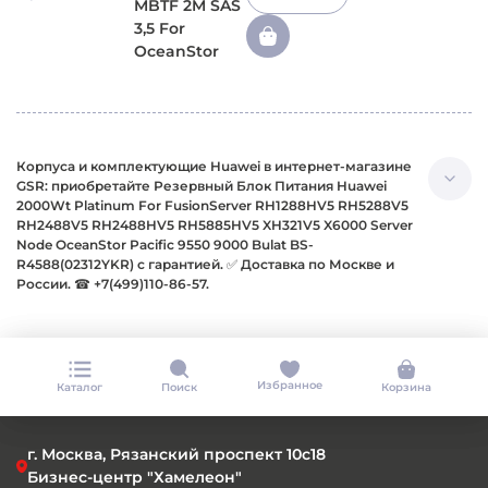
Корпуса и комплектующие Huawei в интернет-магазине
GSR: приобретайте Резервный Блок Питания Huawei
2000Wt Platinum For FusionServer RH1288HV5 RH5288V5
RH2488V5 RH2488HV5 RH5885HV5 XH321V5 X6000 Server
Node OceanStor Pacific 9550 9000 Bulat BS-
R4588(02312YKR) с гарантией. ✅ Доставка по Москве и
России. ☎ +7(499)110-86-57.
Избранное
Каталог
Поиск
Корзина
г. Москва, Рязанский проспект 10с18
Бизнес-центр "Хамелеон"