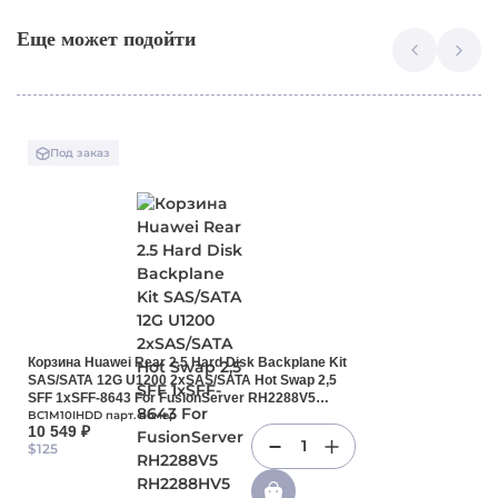
Еще может подойти
Под заказ
Корзина Huawei Rear 2.5 Hard Disk Backplane Kit
SAS/SATA 12G U1200 2xSAS/SATA Hot Swap 2,5
SFF 1xSFF-8643 For FusionServer RH2288V5
RH2288HV5 RH2288V3 RH2288HV3(BC1M10IHDD)
BC1M10IHDD парт. номер
10 549 ₽
1
$125