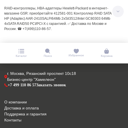
RAID-контроллеры, HBA-адаптеры Hewlett-Packard в интернет-
магазине GSR: приобретайте 412581-001 Контроллер RAID SATA
HP (Adaptec) AAR-2410SALP/64Mb 2xSil3512/Intel GC80303 64Mb
4xSATA RAID50 PCI/PCI-X с гарантией. ✅ Доставка по Москве и
России. ☎ +7(499)110-86-57.
Избранное
Каталог
Поиск
Корзина
г. Москва, Рязанский проспект 10с18
Бизнес-центр "Хамелеон"
+7 499 110 86 57
Заказать звонок
О компании
Доставка и оплата
Поддержка и гарантия
Контакты