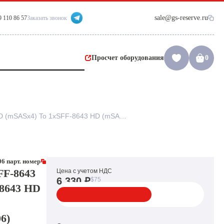
sale@gs-reserve.ru
9 110 86 57
Заказать звонок
Просчет оборудования
0
Шлейф SAS Fujitsu 1xSFF-8643 HD (mSASx4) To 1xSFF-8643 HD (mSASx4) 56cm/0,56m(A3C40205006)
6 парт. номер
FF-8643
Цена с учетом НДС
6 330 ₽
$75
-8643 HD
6)