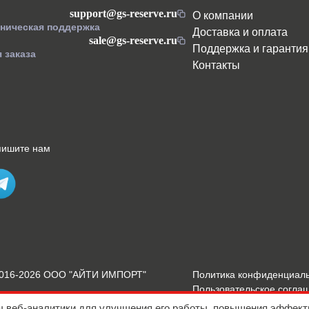
support@gs-reserve.ru
О компании
хническая поддержка
Доставка и оплата
sale@gs-reserve.ru
Поддержка и гарантия
 заказа
Контакты
пишите нам
2016-2026 ООО "АЙТИ ИМПОРТ"
Политика конфиденциал
Пользовательское согла
Подробнее о Cookies
ы веб-аналитики для улучшения его работы, повышения эффект