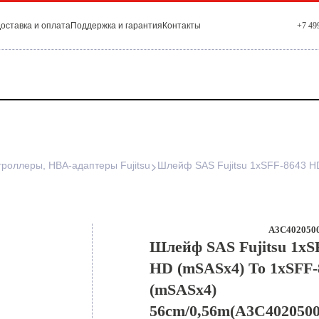
оставка и оплата
Поддержка и гарантия
Контакты
+7 49
троллеры, HBA-адаптеры Fujitsu
A3C4020500
Шлейф SAS Fujitsu 1xS
HD (mSASx4) To 1xSFF
(mSASx4)
56cm/0,56m(A3C4020500