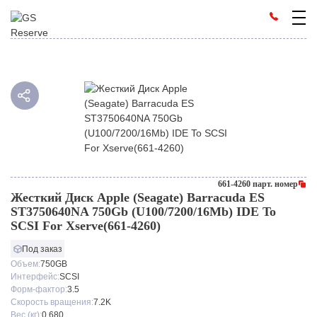
661-4260 парт. номер
Жесткий Диск Apple (Seagate) Barracuda ES
ST3750640NA 750Gb (U100/7200/16Mb) IDE To
SCSI For Xserve(661-4260)
Под заказ
Объем:
750GB
Интерфейс:
SCSI
Форм-фактор:
3.5
Скорость вращения:
7.2K
Вес (кг):
0.680