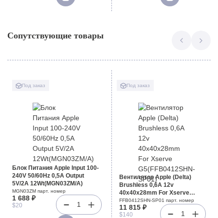
Сопутствующие товары
Под заказ
Под заказ
Блок Питания Apple Input 100-
240V 50/60Hz 0,5A Output
Вентилятор Apple (Delta)
5V/2A 12Wt(MGN03ZM/A)
Brushless 0,6A 12v
MGN03ZM парт. номер
40x40x28mm For Xserve
1 688 ₽
G5(FFB0412SHN-SP01)
FFB0412SHN-SP01 парт. номер
1
$20
11 815 ₽
1
$140