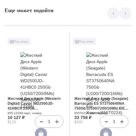
Еще может подойти
Под заказ
Под заказ
Жесткий Диск Apple (Western
Жесткий Диск Apple (Seagate)
Digital) Caviar WD2500JD-
Barracuda ES ST3750640NA
41HBC0 250Gb
750Gb (U100/7200/16Mb) IDE
(U150/7200/8Mb) SATA(655-
To SCSI For Xserve(655T0224)
655-1229A парт. номер
655T0224 парт. номер
10 127 ₽
33 758 ₽
1229A)
1
1
$120
$400