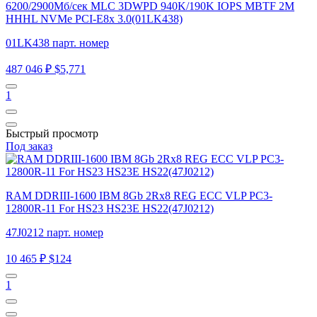
6200/2900Мб/сек MLC 3DWPD 940K/190K IOPS MBTF 2M
HHHL NVMe PCI-E8x 3.0(01LK438)
01LK438 парт. номер
487 046 ₽
$5,771
1
Быстрый просмотр
Под заказ
RAM DDRIII-1600 IBM 8Gb 2Rx8 REG ECC VLP PC3-
12800R-11 For HS23 HS23E HS22(47J0212)
47J0212 парт. номер
10 465 ₽
$124
1