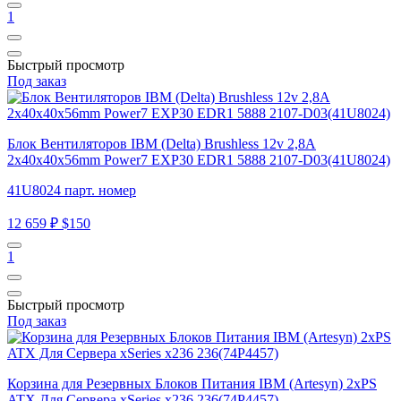
1
Быстрый просмотр
Под заказ
Блок Вентиляторов IBM (Delta) Brushless 12v 2,8A
2x40x40x56mm Power7 EXP30 EDR1 5888 2107-D03(41U8024)
41U8024 парт. номер
12 659 ₽
$150
1
Быстрый просмотр
Под заказ
Корзина для Резервных Блоков Питания IBM (Artesyn) 2xPS
ATX Для Сервера xSeries x236 236(74P4457)