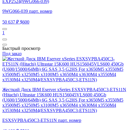
EXP2524(9WG066-039)
9WG066-039 парт. номер
50 637 ₽
$600
1
Быстрый просмотр
Под заказ
Жесткий Диск IBM Eserver xSeries ESXSVPBA450C3-ETS11N
(Hitachi) Ultrastar 15K600 HUS156045VLS600 450Gb
(U600/15000/64Mb) 6G SAS 3,5 G2HS For x3650M5 x3550M5
x3500M5 x3250M5 x3100M5 x3650M4 x3630M4 x3550M4
x3530M4 x3250M4(ESXSVPBA450C3-ETS11N)
ESXSVPBA450C3-ETS11N парт. номер