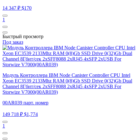
14 347 ₽
$170
1
Быстрый просмотр
Под заказ
Модуль Контроллера IBM Node Canister Controller CPU Intel
Xeon EC3539 2133Mhz RAM 0(8)Gb SSD Drive 0(32)Gb Dual
Channel 8Гбит/сек 2xSFF8088 2xRJ45 4xSFP 2xUSB For
Storwize V7000(00AR039)
00AR039 парт. номер
149 718 ₽
$1,774
1