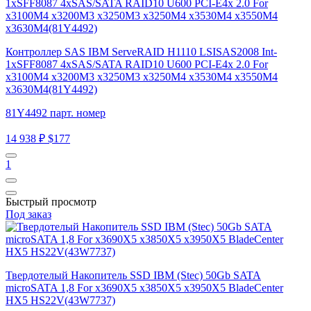
Контроллер SAS IBM ServeRAID H1110 LSISAS2008 Int-
1xSFF8087 4xSAS/SATA RAID10 U600 PCI-E4x 2.0 For
x3100M4 x3200M3 x3250M3 x3250M4 x3530M4 x3550M4
x3630M4(81Y4492)
81Y4492 парт. номер
14 938 ₽
$177
1
Быстрый просмотр
Под заказ
Твердотелый Накопитель SSD IBM (Stec) 50Gb SATA
microSATA 1,8 For x3690X5 x3850X5 x3950X5 BladeCenter
HX5 HS22V(43W7737)