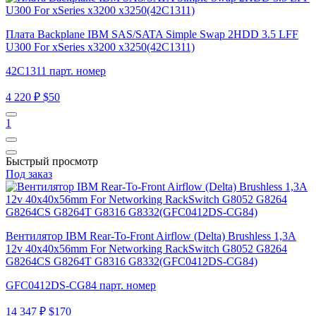
Плата Backplane IBM SAS/SATA Simple Swap 2HDD 3.5 LFF
U300 For xSeries x3200 x3250(42C1311)
42C1311 парт. номер
4 220 ₽
$50
1
Быстрый просмотр
Под заказ
Вентилятор IBM Rear-To-Front Airflow (Delta) Brushless 1,3A
12v 40x40x56mm For Networking RackSwitch G8052 G8264
G8264CS G8264T G8316 G8332(GFC0412DS-CG84)
GFC0412DS-CG84 парт. номер
14 347 ₽
$170