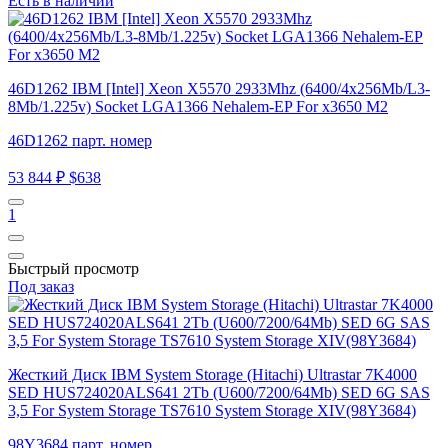
Есть в наличии
46D1262 IBM [Intel] Xeon X5570 2933Mhz (6400/4x256Mb/L3-
8Mb/1.225v) Socket LGA1366 Nehalem-EP For x3650 M2
46D1262 парт. номер
53 844 ₽
$638
1
Быстрый просмотр
Под заказ
Жесткий Диск IBM System Storage (Hitachi) Ultrastar 7K4000
SED HUS724020ALS641 2Tb (U600/7200/64Mb) SED 6G SAS
3,5 For System Storage TS7610 System Storage XIV(98Y3684)
98Y3684 парт. номер