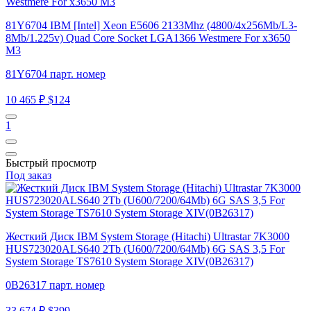
81Y6704 IBM [Intel] Xeon E5606 2133Mhz (4800/4x256Mb/L3-
8Mb/1.225v) Quad Core Socket LGA1366 Westmere For x3650
M3
81Y6704 парт. номер
10 465 ₽
$124
1
Быстрый просмотр
Под заказ
Жесткий Диск IBM System Storage (Hitachi) Ultrastar 7K3000
HUS723020ALS640 2Tb (U600/7200/64Mb) 6G SAS 3,5 For
System Storage TS7610 System Storage XIV(0B26317)
0B26317 парт. номер
33 674 ₽
$399