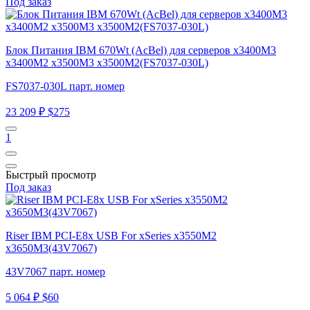
Под заказ
Блок Питания IBM 670Wt (AcBel) для серверов x3400M3
x3400M2 x3500M3 x3500M2(FS7037-030L)
FS7037-030L парт. номер
23 209 ₽
$275
1
Быстрый просмотр
Под заказ
Riser IBM PCI-E8x USB For xSeries x3550M2
x3650M3(43V7067)
43V7067 парт. номер
5 064 ₽
$60