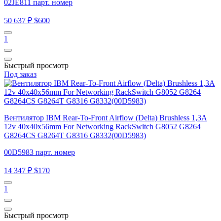
02JE811 парт. номер
50 637 ₽
$600
1
Быстрый просмотр
Под заказ
Вентилятор IBM Rear-To-Front Airflow (Delta) Brushless 1,3A
12v 40x40x56mm For Networking RackSwitch G8052 G8264
G8264CS G8264T G8316 G8332(00D5983)
00D5983 парт. номер
14 347 ₽
$170
1
Быстрый просмотр