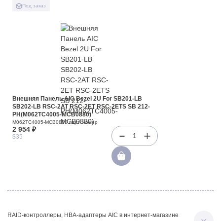
Под заказ
Внешняя Панель AIC Bezel 2U For SB201-LB
SB202-LB RSC-2AT RSC-2ET RSC-2ETS SB 212-
PH(M062TC4005-MCB0880)
M062TC4005-MCB0880 парт. номер
2 954 ₽
1
$35
RAID-контроллеры, HBA-адаптеры AIC в интернет-магазине