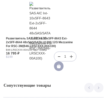
Разветвитель SAS AIC Int-10xSFF-8643 Ext-
2xSFF-8644 48xSAS/SATA U1200 12G Mezzanine
For RSC-3M(B46-LRSCXXX-00A100)
B46-LRSCXXX-00A100 парт. номер
16 795 ₽
1
$199
Сопутствующие товары