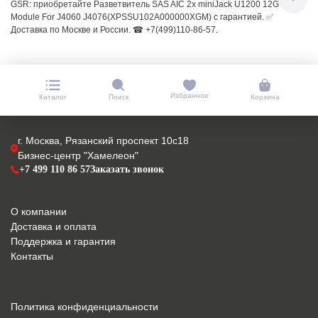
GSR: приобретайте Разветвитель SAS AIC 2x miniJack U1200 12G
Module For J4060 J4076(XPSSU102A000000XGM) с гарантией. ✅
Доставка по Москве и России. ☎ +7(499)110-86-57.
Избранное
Каталог
Поиск
Корзина
г. Москва, Рязанский проспект 10с18
Бизнес-центр "Хамелеон"
+7 499 110 86 57
Заказать звонок
О компании
Доставка и оплата
Поддержка и гарантия
Контакты
Политика конфиденциальности